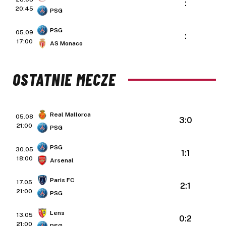
:
20:45
PSG
PSG
05.09
:
17:00
AS Monaco
OSTATNIE MECZE
Real Mallorca
05.08
3:0
21:00
PSG
PSG
30.05
1:1
18:00
Arsenal
Paris FC
17.05
2:1
21:00
PSG
Lens
13.05
0:2
21:00