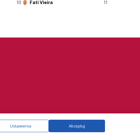
10
Fati Vieira
11
ie.
Szczegóły
Ustawienia
Akceptuj