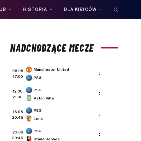
UB
HISTORIA
DLA KIBICÓW
NADCHODZĄCE MECZE
Manchester United
08.08
:
17:00
PSG
PSG
12.08
:
21:00
Aston Villa
PSG
16.08
:
20:45
Lens
PSG
23.08
:
20:45
Stade Rennes