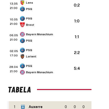
Lens
13.05
0:2
21:00
PSG
PSG
10.05
1:0
21:00
Brest
Bayern Monachium
06.05
1:1
21:00
PSG
PSG
02.05
2:2
17:00
Lorient
PSG
28.04
5:4
21:00
Bayern Monachium
TABELA
1
Auxerre
0
0
0