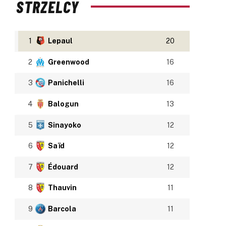
STRZELCY
1
Lepaul
20
2
Greenwood
16
3
Panichelli
16
4
Balogun
13
5
Sinayoko
12
6
Saïd
12
7
Édouard
12
8
Thauvin
11
9
Barcola
11