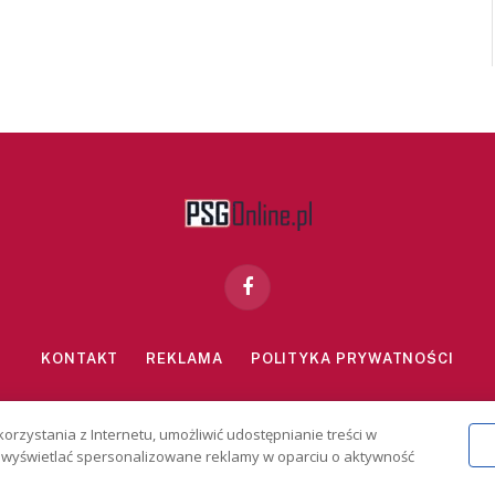
Facebook
KONTAKT
REKLAMA
POLITYKA PRYWATNOŚCI
znie dla osób powyżej 18 lat. Hazard może uzależniać. Graj odpowiedzialn
korzystania z Internetu, umożliwić udostępnianie treści w
2026 PSGonline.pl
 i wyświetlać spersonalizowane reklamy w oparciu o aktywność