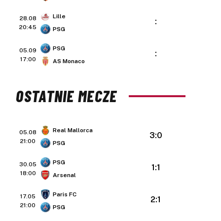
Lille
28.08
:
20:45
PSG
PSG
05.09
:
17:00
AS Monaco
OSTATNIE MECZE
Real Mallorca
05.08
3:0
21:00
PSG
PSG
30.05
1:1
18:00
Arsenal
Paris FC
17.05
2:1
21:00
PSG