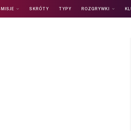
MISJE
SKRÓTY
TYPY
ROZGRYWKI
KL