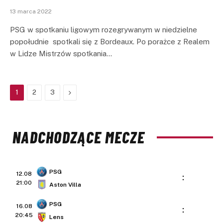
13 marca 2022
PSG w spotkaniu ligowym rozegrywanym w niedzielne
popołudnie spotkali się z Bordeaux. Po porażce z Realem
w Lidze Mistrzów spotkania…
Next
1
2
3
NADCHODZĄCE MECZE
PSG
12.08
:
21:00
Aston Villa
PSG
16.08
:
20:45
Lens