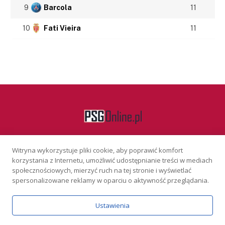
9
Barcola
11
10
Fati Vieira
11
Witryna wykorzystuje pliki cookie, aby poprawić komfort
Facebook
korzystania z Internetu, umożliwić udostępnianie treści w mediach
społecznościowych, mierzyć ruch na tej stronie i wyświetlać
spersonalizowane reklamy w oparciu o aktywność przeglądania.
KONTAKT
REKLAMA
POLITYKA PRYWATNOŚCI
Ustawienia
Serwis wyłącznie dla osób powyżej 18 lat. Hazard może uzależniać.
Graj odpowiedzialnie.
Szczegóły