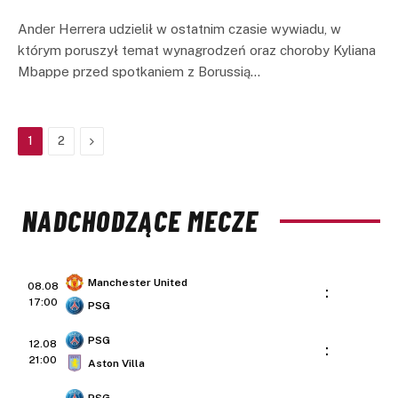
Ander Herrera udzielił w ostatnim czasie wywiadu, w
którym poruszył temat wynagrodzeń oraz choroby Kyliana
Mbappe przed spotkaniem z Borussią…
Next
1
2
NADCHODZĄCE MECZE
Manchester United
08.08
:
17:00
PSG
PSG
12.08
:
21:00
Aston Villa