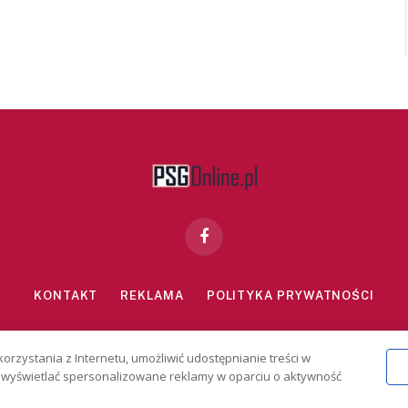
Facebook
KONTAKT
REKLAMA
POLITYKA PRYWATNOŚCI
znie dla osób powyżej 18 lat. Hazard może uzależniać. Graj odpowiedzialn
korzystania z Internetu, umożliwić udostępnianie treści w
2026 PSGonline.pl
 i wyświetlać spersonalizowane reklamy w oparciu o aktywność