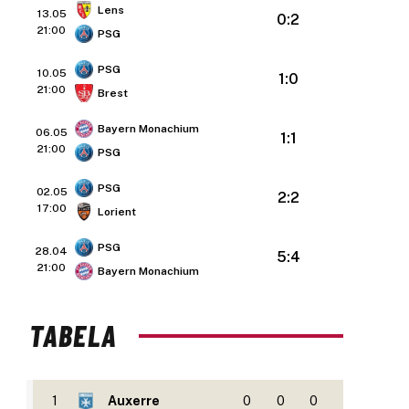
Lens
13.05
0:2
21:00
PSG
PSG
10.05
1:0
21:00
Brest
Bayern Monachium
06.05
1:1
21:00
PSG
PSG
02.05
2:2
17:00
Lorient
PSG
28.04
5:4
21:00
Bayern Monachium
TABELA
1
Auxerre
0
0
0