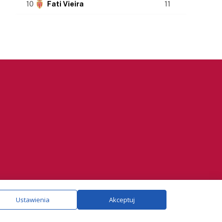
10
Fati Vieira
11
ie.
Szczegóły
Ustawienia
Akceptuj