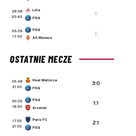
Lille
28.08
:
20:45
PSG
PSG
05.09
:
17:00
AS Monaco
OSTATNIE MECZE
Real Mallorca
05.08
3:0
21:00
PSG
PSG
30.05
1:1
18:00
Arsenal
Paris FC
17.05
2:1
21:00
PSG