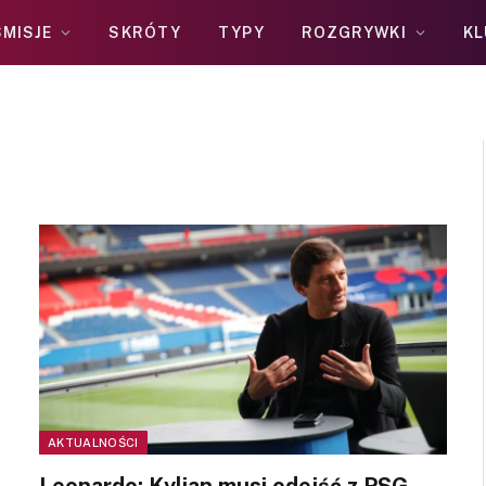
MISJE
SKRÓTY
TYPY
ROZGRYWKI
KL
AKTUALNOŚCI
Leonardo: Kylian musi odejść z PSG