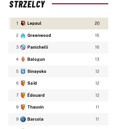
STRZELCY
1
Lepaul
20
2
Greenwood
16
3
Panichelli
16
4
Balogun
13
5
Sinayoko
12
6
Saïd
12
7
Édouard
12
8
Thauvin
11
9
Barcola
11