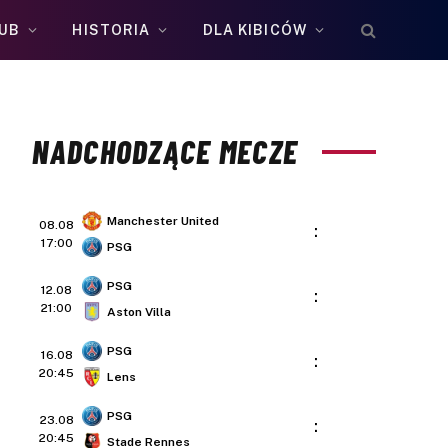
UB
HISTORIA
DLA KIBICÓW
NADCHODZĄCE MECZE
Manchester United
08.08
:
17:00
PSG
PSG
12.08
:
21:00
Aston Villa
PSG
16.08
:
20:45
Lens
PSG
23.08
:
20:45
Stade Rennes