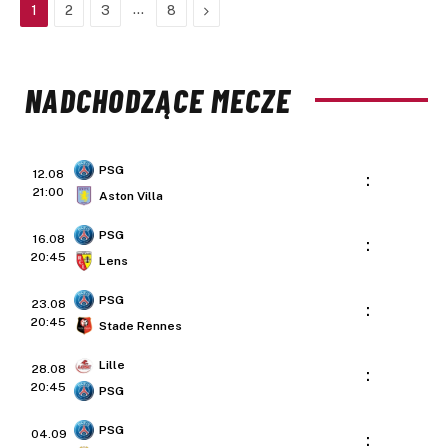
…
Next
1
2
3
8
NADCHODZĄCE MECZE
PSG
12.08
:
21:00
Aston Villa
PSG
16.08
:
20:45
Lens
PSG
23.08
:
20:45
Stade Rennes
Lille
28.08
:
20:45
PSG
PSG
04.09
: