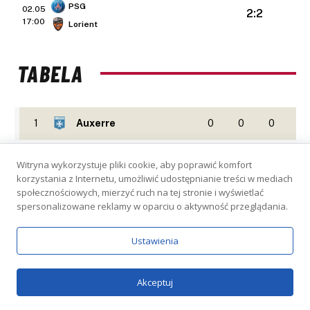
PSG
02.05
2:2
17:00
Lorient
TABELA
1
Auxerre
0
0
0
2
Angers
0
0
0
Witryna wykorzystuje pliki cookie, aby poprawić komfort
korzystania z Internetu, umożliwić udostępnianie treści w mediach
3
AS Monaco
0
0
0
społecznościowych, mierzyć ruch na tej stronie i wyświetlać
spersonalizowane reklamy w oparciu o aktywność przeglądania.
4
Brest
0
0
0
Ustawienia
5
Lorient
0
0
0
Akceptuj
6
Le Havre
0
0
0