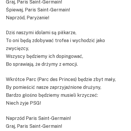
Graj, Paris Saint-Germain!
Śpiewaj, Paris Saint-Germain!
Naprzód, Paryżanie!
Dziś naszymi idolami są piłkarze,
To oni będą zdobywać trofea i wychodzić jako
zwycięzcy,
Wszyscy będziemy ich dopingować,
Bo sprawiają, że drżymy z emocji.
Wkrótce Parc (Parc des Princes) będzie zbyt mały,
By pomieścić nasze zaprzyjaźnione drużyny,
Bardzo głośno będziemy musieli krzyczeć:
Niech żyje PSG!
Naprzód Paris Saint-Germain!
Graj, Paris Saint-Germain!