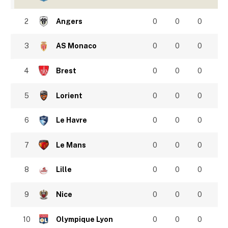
2
Angers
0
0
0
3
AS Monaco
0
0
0
4
Brest
0
0
0
5
Lorient
0
0
0
6
Le Havre
0
0
0
7
Le Mans
0
0
0
8
Lille
0
0
0
9
Nice
0
0
0
10
Olympique Lyon
0
0
0