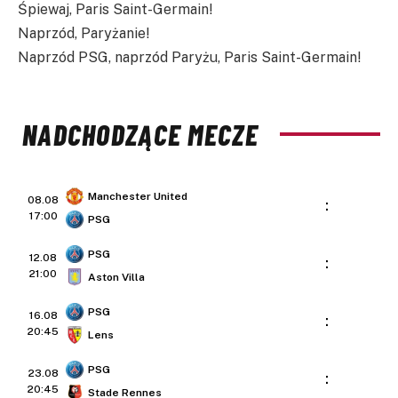
Śpiewaj, Paris Saint-Germain!
Naprzód, Paryżanie!
Naprzód PSG, naprzód Paryżu, Paris Saint-Germain!
NADCHODZĄCE MECZE
Manchester United
08.08
:
17:00
PSG
PSG
12.08
:
21:00
Aston Villa
PSG
16.08
:
20:45
Lens
PSG
23.08
:
20:45
Stade Rennes