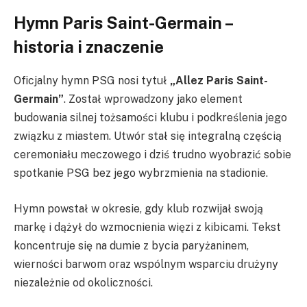
Hymn Paris Saint-Germain –
historia i znaczenie
Oficjalny hymn PSG nosi tytuł
„Allez Paris Saint-
Germain”
. Został wprowadzony jako element
budowania silnej tożsamości klubu i podkreślenia jego
związku z miastem. Utwór stał się integralną częścią
ceremoniału meczowego i dziś trudno wyobrazić sobie
spotkanie PSG bez jego wybrzmienia na stadionie.
Hymn powstał w okresie, gdy klub rozwijał swoją
markę i dążył do wzmocnienia więzi z kibicami. Tekst
koncentruje się na dumie z bycia paryżaninem,
wierności barwom oraz wspólnym wsparciu drużyny
niezależnie od okoliczności.