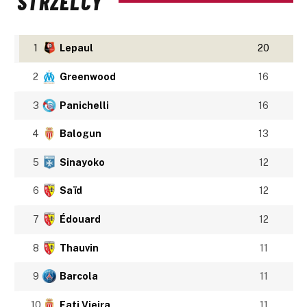
STRZELCY
1
Lepaul
20
2
Greenwood
16
3
Panichelli
16
4
Balogun
13
5
Sinayoko
12
6
Saïd
12
7
Édouard
12
8
Thauvin
11
9
Barcola
11
10
Fati Vieira
11