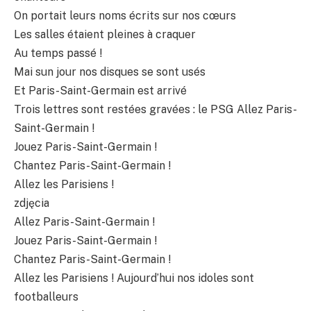
On portait leurs noms écrits sur nos cœurs
Les salles étaient pleines à craquer
Au temps passé !
Mai sun jour nos disques se sont usés
Et Paris-Saint-Germain est arrivé
Trois lettres sont restées gravées : le PSG Allez Paris-
Saint-Germain !
Jouez Paris-Saint-Germain !
Chantez Paris-Saint-Germain !
Allez les Parisiens !
zdjęcia
Allez Paris-Saint-Germain !
Jouez Paris-Saint-Germain !
Chantez Paris-Saint-Germain !
Allez les Parisiens ! Aujourd’hui nos idoles sont
footballeurs