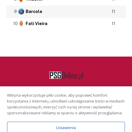
9
Barcola
11
10
Fati Vieira
11
Witryna wykorzystuje pliki cookie, aby poprawić komfort
Facebook
korzystania z Internetu, umożliwić udostępnianie treści w mediach
społecznościowych, mierzyć ruch na tej stronie i wyświetlać
spersonalizowane reklamy w oparciu o aktywność przeglądania.
KONTAKT
REKLAMA
POLITYKA PRYWATNOŚCI
Ustawienia
Serwis wyłącznie dla osób powyżej 18 lat. Hazard może uzależniać.