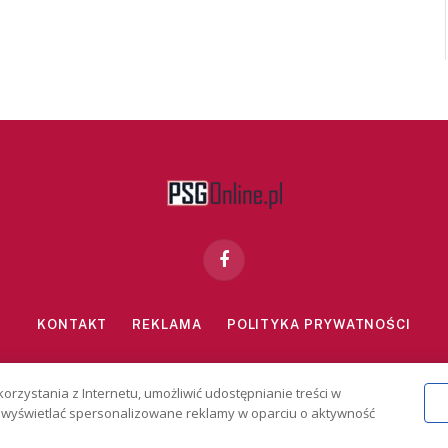
Facebook
KONTAKT
REKLAMA
POLITYKA PRYWATNOŚCI
znie dla osób powyżej 18 lat. Hazard może uzależniać. Graj odpowiedzialn
korzystania z Internetu, umożliwić udostępnianie treści w
2026 PSGonline.pl
 i wyświetlać spersonalizowane reklamy w oparciu o aktywność