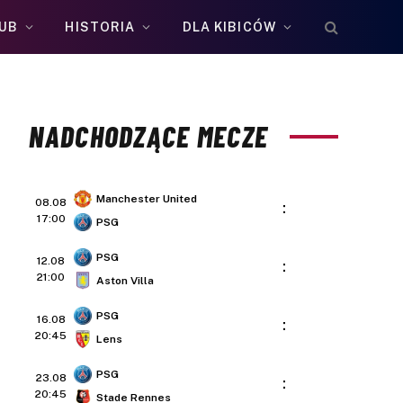
UB
HISTORIA
DLA KIBICÓW
NADCHODZĄCE MECZE
Manchester United
08.08
:
17:00
PSG
PSG
12.08
:
21:00
Aston Villa
PSG
16.08
:
20:45
Lens
PSG
23.08
:
20:45
Stade Rennes