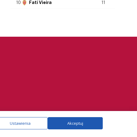
10
Fati Vieira
11
ie.
Szczegóły
Ustawienia
Akceptuj