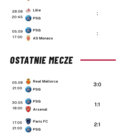
Lille
28.08
:
20:45
PSG
PSG
05.09
:
17:00
AS Monaco
OSTATNIE MECZE
Real Mallorca
05.08
3:0
21:00
PSG
PSG
30.05
1:1
18:00
Arsenal
Paris FC
17.05
2:1
21:00
PSG