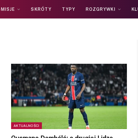
MISJE
SKRÓTY
TYPY
ROZGRYWKI
KL
AKTUALNOŚCI
Ousmane Dembélé: o drugiej Lidze