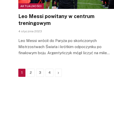
AKTUALNOŚCI
Leo Messi powitany w centrum
treningowym
4 stycznia 2023
Leo Messi wrócił do Paryża po skończonych
Mistrzostwach Świata i krótkim odpoczynku po
finałowym boju. Argentyńczyk mógł liczyć na miłe…
Next
1
2
3
4