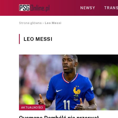
NEWSY
TRANS
Strona główna
»
Leo Messi
LEO MESSI
AKTUALNOŚCI
Ousmane Dembélé nie przerwał