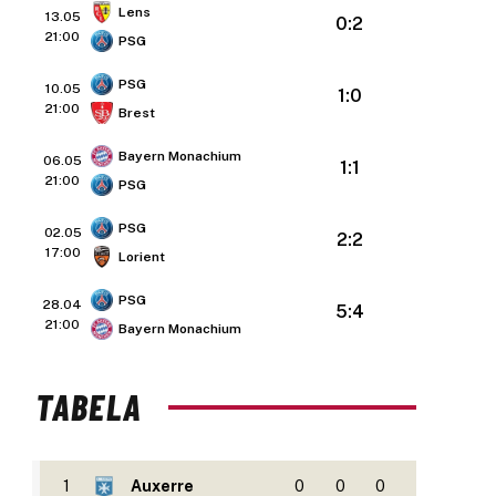
Lens
13.05
0:2
21:00
PSG
PSG
10.05
1:0
21:00
Brest
Bayern Monachium
06.05
1:1
21:00
PSG
PSG
02.05
2:2
17:00
Lorient
PSG
28.04
5:4
21:00
Bayern Monachium
TABELA
1
Auxerre
0
0
0