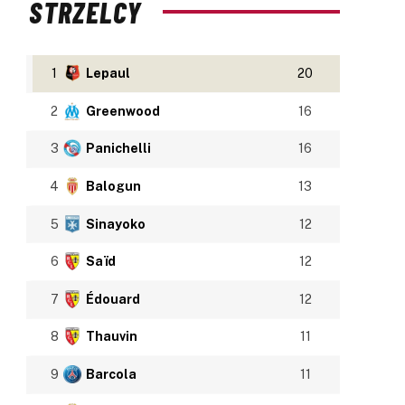
STRZELCY
1
Lepaul
20
2
Greenwood
16
3
Panichelli
16
4
Balogun
13
5
Sinayoko
12
6
Saïd
12
7
Édouard
12
8
Thauvin
11
9
Barcola
11