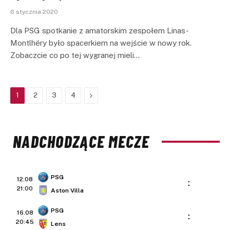
6 stycznia 2020
Dla PSG spotkanie z amatorskim zespołem Linas-
Montlhéry było spacerkiem na wejście w nowy rok.
Zobaczcie co po tej wygranej mieli…
Next
1
2
3
4
NADCHODZĄCE MECZE
PSG
12.08
:
21:00
Aston Villa
PSG
16.08
:
20:45
Lens