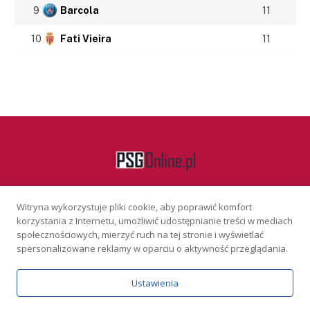
9
Barcola
11
10
Fati Vieira
11
Witryna wykorzystuje pliki cookie, aby poprawić komfort
Facebook
korzystania z Internetu, umożliwić udostępnianie treści w mediach
społecznościowych, mierzyć ruch na tej stronie i wyświetlać
spersonalizowane reklamy w oparciu o aktywność przeglądania.
KONTAKT
REKLAMA
POLITYKA PRYWATNOŚCI
Ustawienia
Serwis wyłącznie dla osób powyżej 18 lat. Hazard może uzależniać.
Graj odpowiedzialnie.
Szczegóły