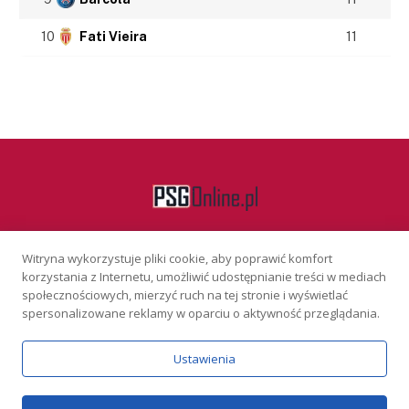
10
Fati Vieira
11
Witryna wykorzystuje pliki cookie, aby poprawić komfort
Facebook
korzystania z Internetu, umożliwić udostępnianie treści w mediach
społecznościowych, mierzyć ruch na tej stronie i wyświetlać
spersonalizowane reklamy w oparciu o aktywność przeglądania.
KONTAKT
REKLAMA
POLITYKA PRYWATNOŚCI
Ustawienia
Serwis wyłącznie dla osób powyżej 18 lat. Hazard może uzależniać.
Graj odpowiedzialnie.
Szczegóły
Copyright © 2026 PSGonline.pl