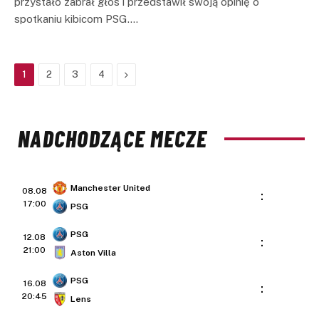
przystało zabrał głos i przedstawił swoją opinię o
spotkaniu kibicom PSG.…
Next
1
2
3
4
NADCHODZĄCE MECZE
Manchester United
08.08
:
17:00
PSG
PSG
12.08
:
21:00
Aston Villa
PSG
16.08
:
20:45
Lens