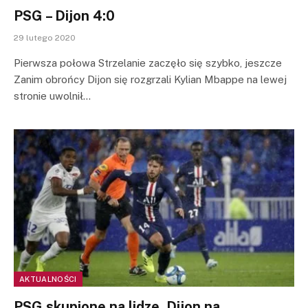
PSG – Dijon 4:0
29 lutego 2020
Pierwsza połowa Strzelanie zaczęło się szybko, jeszcze
Zanim obrońcy Dijon się rozgrzali Kylian Mbappe na lewej
stronie uwolnił…
AKTUALNOŚCI
PSG skupione na lidze, Dijon na