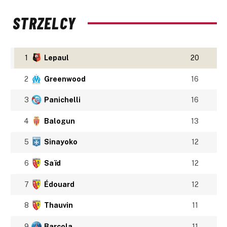
STRZELCY
1
Lepaul
20
2
Greenwood
16
3
Panichelli
16
4
Balogun
13
5
Sinayoko
12
6
Saïd
12
7
Édouard
12
8
Thauvin
11
9
Barcola
11