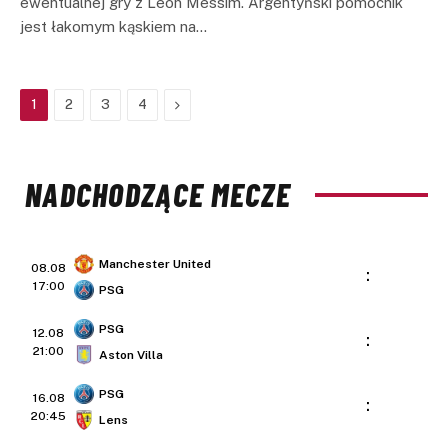
ewentualnej gry z Leon Messim. Argentyński pomocnik
jest łakomym kąskiem na…
Next
1
2
3
4
NADCHODZĄCE MECZE
Manchester United
08.08
:
17:00
PSG
PSG
12.08
:
21:00
Aston Villa
PSG
16.08
:
20:45
Lens