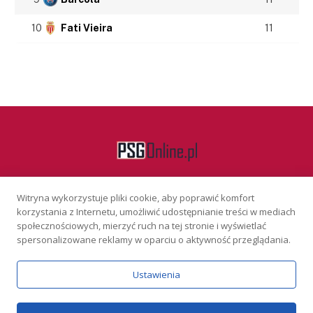
10
Fati Vieira
11
Witryna wykorzystuje pliki cookie, aby poprawić komfort
Facebook
korzystania z Internetu, umożliwić udostępnianie treści w mediach
społecznościowych, mierzyć ruch na tej stronie i wyświetlać
spersonalizowane reklamy w oparciu o aktywność przeglądania.
KONTAKT
REKLAMA
POLITYKA PRYWATNOŚCI
Ustawienia
Serwis wyłącznie dla osób powyżej 18 lat. Hazard może uzależniać.
Graj odpowiedzialnie.
Szczegóły
Copyright © 2026 PSGonline.pl