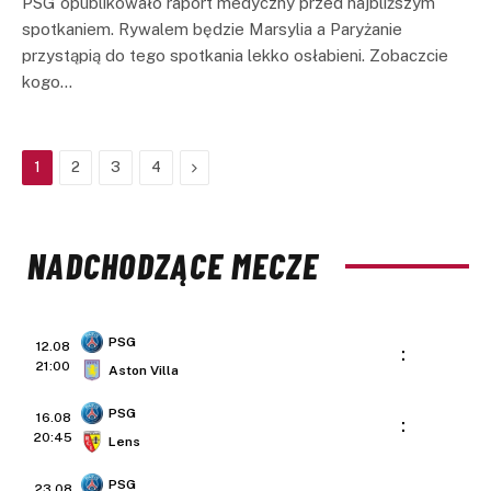
PSG opublikowało raport medyczny przed najbliższym
spotkaniem. Rywalem będzie Marsylia a Paryżanie
przystąpią do tego spotkania lekko osłabieni. Zobaczcie
kogo…
Next
1
2
3
4
NADCHODZĄCE MECZE
PSG
12.08
:
21:00
Aston Villa
PSG
16.08
:
20:45
Lens
PSG
23.08