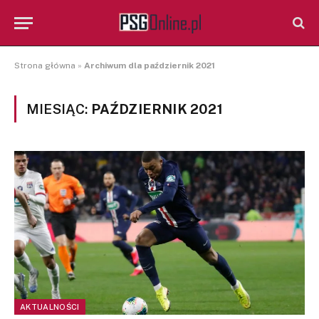
Strona główna
»
Archiwum dla październik 2021
MIESIĄC:
PAŹDZIERNIK 2021
AKTUALNOŚCI