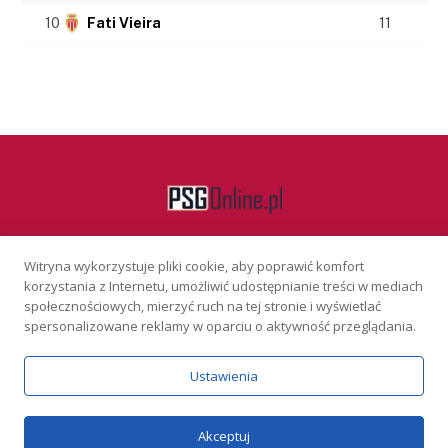
10
Fati Vieira
11
Witryna wykorzystuje pliki cookie, aby poprawić komfort
Facebook
korzystania z Internetu, umożliwić udostępnianie treści w mediach
społecznościowych, mierzyć ruch na tej stronie i wyświetlać
spersonalizowane reklamy w oparciu o aktywność przeglądania.
KONTAKT
REKLAMA
POLITYKA PRYWATNOŚCI
Ustawienia
Serwis wyłącznie dla osób powyżej 18 lat. Hazard może uzależniać.
Graj odpowiedzialnie.
Szczegóły
Copyright © 2026 PSGonline.pl
Akceptuj