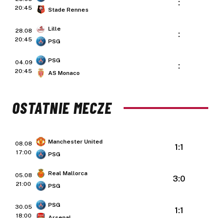
:
20:45
Stade Rennes
Lille
28.08
:
20:45
PSG
PSG
04.09
:
20:45
AS Monaco
OSTATNIE MECZE
Manchester United
08.08
1:1
17:00
PSG
Real Mallorca
05.08
3:0
21:00
PSG
PSG
30.05
1:1
18:00
Arsenal