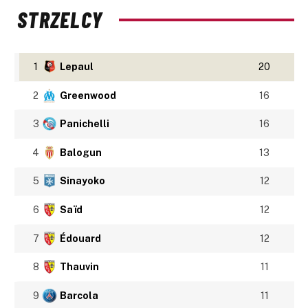
STRZELCY
1
Lepaul
20
2
Greenwood
16
3
Panichelli
16
4
Balogun
13
5
Sinayoko
12
6
Saïd
12
7
Édouard
12
8
Thauvin
11
9
Barcola
11