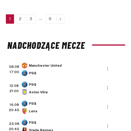
…
Next
1
2
3
6
NADCHODZĄCE MECZE
Manchester United
08.08
:
17:00
PSG
PSG
12.08
:
21:00
Aston Villa
PSG
16.08
:
20:45
Lens
PSG
23.08
:
20:45
Stade Rennes