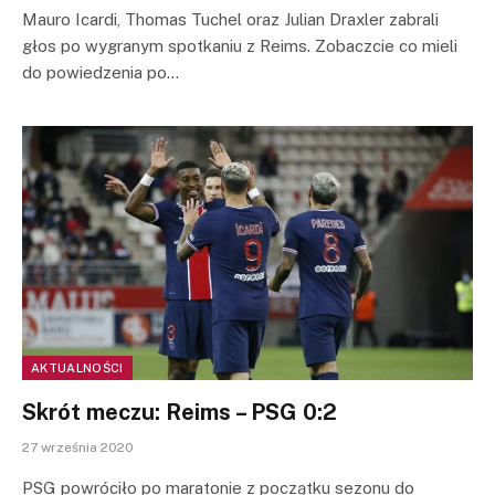
Mauro Icardi, Thomas Tuchel oraz Julian Draxler zabrali
głos po wygranym spotkaniu z Reims. Zobaczcie co mieli
do powiedzenia po…
AKTUALNOŚCI
Skrót meczu: Reims – PSG 0:2
27 września 2020
PSG powróciło po maratonie z początku sezonu do