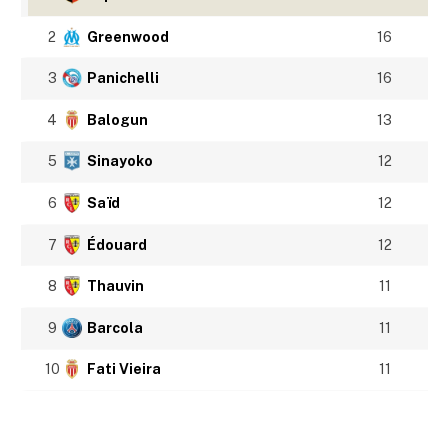
2
Greenwood
16
3
Panichelli
16
4
Balogun
13
5
Sinayoko
12
6
Saïd
12
7
Édouard
12
8
Thauvin
11
9
Barcola
11
10
Fati Vieira
11