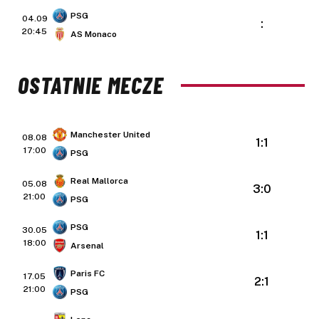
PSG
04.09
:
20:45
AS Monaco
OSTATNIE MECZE
Manchester United
08.08
1:1
17:00
PSG
Real Mallorca
05.08
3:0
21:00
PSG
PSG
30.05
1:1
18:00
Arsenal
Paris FC
17.05
2:1
21:00
PSG