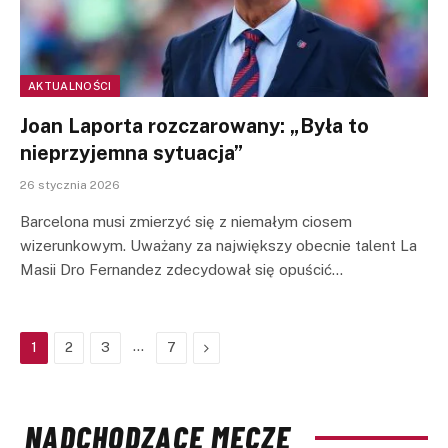
AKTUALNOŚCI
Joan Laporta rozczarowany: „Była to
nieprzyjemna sytuacja”
26 stycznia 2026
Barcelona musi zmierzyć się z niemałym ciosem
wizerunkowym. Uważany za największy obecnie talent La
Masii Dro Fernandez zdecydował się opuścić…
…
Next
1
2
3
7
NADCHODZĄCE MECZE