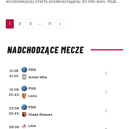
wcześniejszej oferty przekraczającej 30 mln euro. Klub…
…
Next
1
2
3
11
NADCHODZĄCE MECZE
PSG
12.08
:
21:00
Aston Villa
PSG
16.08
:
20:45
Lens
PSG
23.08
:
20:45
Stade Rennes
Lille
28.08