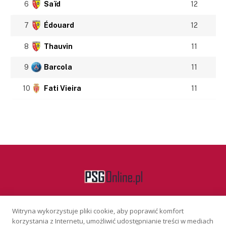
6
Saïd
12
7
Édouard
12
8
Thauvin
11
9
Barcola
11
10
Fati Vieira
11
Witryna wykorzystuje pliki cookie, aby poprawić komfort
Facebook
korzystania z Internetu, umożliwić udostępnianie treści w mediach