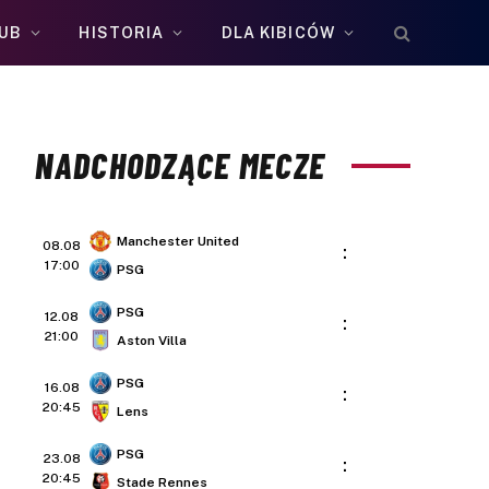
UB
HISTORIA
DLA KIBICÓW
NADCHODZĄCE MECZE
Manchester United
08.08
:
17:00
PSG
PSG
12.08
:
21:00
Aston Villa
PSG
16.08
:
20:45
Lens
PSG
23.08
:
20:45
Stade Rennes