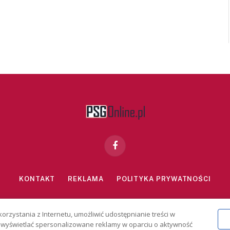
Facebook
KONTAKT
REKLAMA
POLITYKA PRYWATNOŚCI
znie dla osób powyżej 18 lat. Hazard może uzależniać. Graj odpowiedzialn
korzystania z Internetu, umożliwić udostępnianie treści w
2026 PSGonline.pl
 i wyświetlać spersonalizowane reklamy w oparciu o aktywność