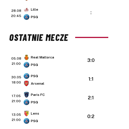
Lille
28.08
:
20:45
PSG
OSTATNIE MECZE
Real Mallorca
05.08
3:0
21:00
PSG
PSG
30.05
1:1
18:00
Arsenal
Paris FC
17.05
2:1
21:00
PSG
Lens
13.05
0:2
21:00
PSG