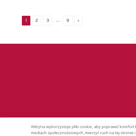
…
Next
1
2
3
9
Serwis wyłąc
Witryna wykorzystuje pliki cookie, aby poprawić komfort 
Copyright © 
mediach społecznościowych, mierzyć ruch na tej stronie