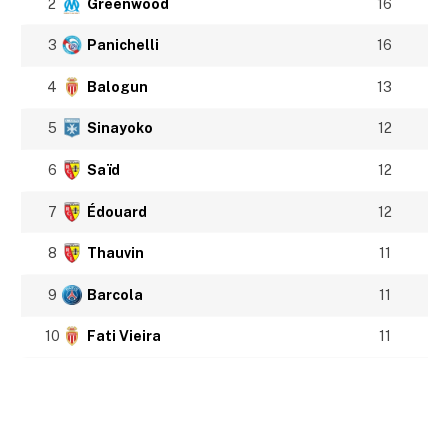
2
Greenwood
16
3
Panichelli
16
4
Balogun
13
5
Sinayoko
12
6
Saïd
12
7
Édouard
12
8
Thauvin
11
9
Barcola
11
10
Fati Vieira
11