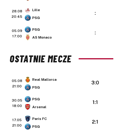
Lille
28.08
:
20:45
PSG
PSG
05.09
:
17:00
AS Monaco
OSTATNIE MECZE
Real Mallorca
05.08
3:0
21:00
PSG
PSG
30.05
1:1
18:00
Arsenal
Paris FC
17.05
2:1
21:00
PSG