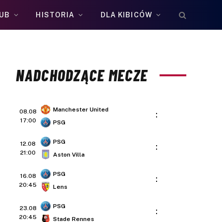
UB
HISTORIA
DLA KIBICÓW
NADCHODZĄCE MECZE
Manchester United
08.08
:
17:00
PSG
PSG
12.08
:
21:00
Aston Villa
PSG
16.08
:
20:45
Lens
PSG
23.08
:
20:45
Stade Rennes