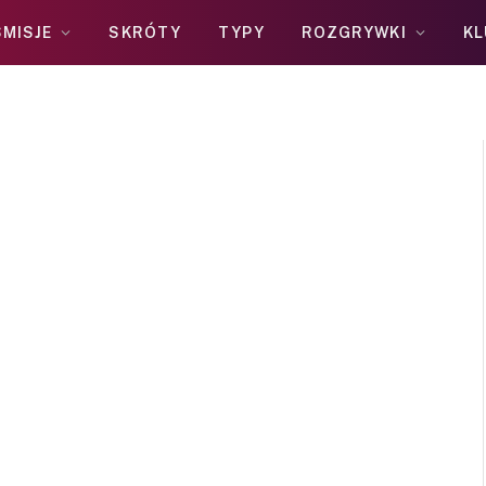
MISJE
SKRÓTY
TYPY
ROZGRYWKI
KL