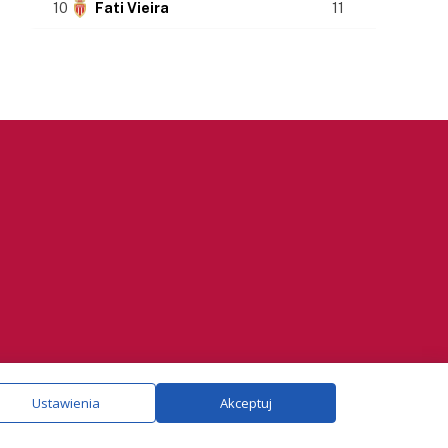
10
Fati Vieira
11
ie.
Szczegóły
Ustawienia
Akceptuj