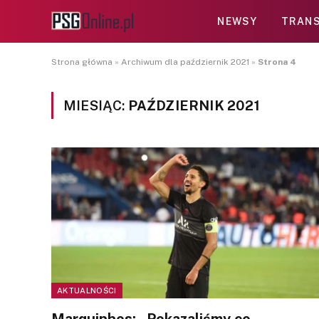
NEWSY
TRANS
Strona główna
»
Archiwum dla październik 2021
»
Strona 4
MIESIĄC:
PAŹDZIERNIK 2021
AKTUALNOŚCI
Marquinhos: „Pokazaliśmy co