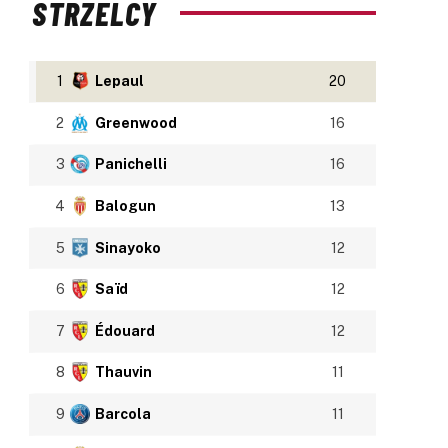
STRZELCY
1
Lepaul
20
2
Greenwood
16
3
Panichelli
16
4
Balogun
13
5
Sinayoko
12
6
Saïd
12
7
Édouard
12
8
Thauvin
11
9
Barcola
11