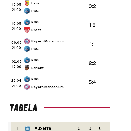
Lens
13.05
0:2
21:00
PSG
PSG
10.05
1:0
21:00
Brest
Bayern Monachium
06.05
1:1
21:00
PSG
PSG
02.05
2:2
17:00
Lorient
PSG
28.04
5:4
21:00
Bayern Monachium
TABELA
1
Auxerre
0
0
0