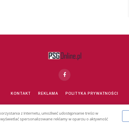
Facebook
KONTAKT
REKLAMA
POLITYKA PRYWATNOŚCI
znie dla osób powyżej 18 lat. Hazard może uzależniać. Graj odpowiedzialn
korzystania z Internetu, umożliwić udostępnianie treści w
2026 PSGonline.pl
 i wyświetlać spersonalizowane reklamy w oparciu o aktywność