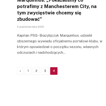
potrafimy z Manchesterem City, na
tym zwycięstwie chcemy się
zbudować”
2 października 2021
Kapitan PSG- Brazylijczyk Marquinhos, udzielił
obszernego wywiadu oficjalnemu portalowi klubu, w
którym opowiedział o początku sezonu, własnych
odczuciach i nadchodzących…
Previous
1
2
3
4