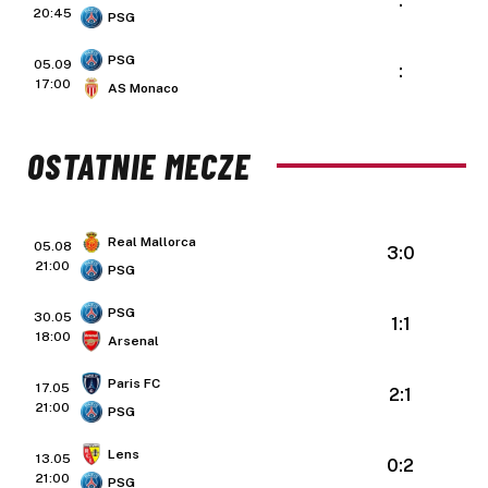
:
20:45
PSG
PSG
05.09
:
17:00
AS Monaco
OSTATNIE MECZE
Real Mallorca
05.08
3:0
21:00
PSG
PSG
30.05
1:1
18:00
Arsenal
Paris FC
17.05
2:1
21:00
PSG
Lens
13.05
0:2
21:00
PSG