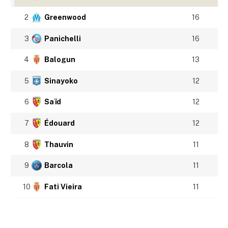
2
Greenwood
16
3
Panichelli
16
4
Balogun
13
5
Sinayoko
12
6
Saïd
12
7
Édouard
12
8
Thauvin
11
9
Barcola
11
10
Fati Vieira
11