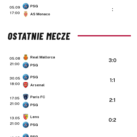
PSG
05.09
:
17:00
AS Monaco
OSTATNIE MECZE
Real Mallorca
05.08
3:0
21:00
PSG
PSG
30.05
1:1
18:00
Arsenal
Paris FC
17.05
2:1
21:00
PSG
Lens
13.05
0:2
21:00
PSG
PSG