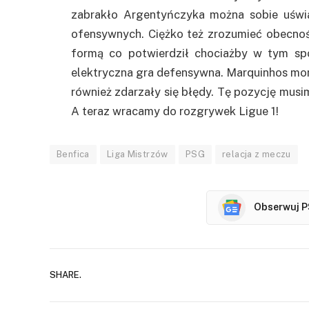
zabrakło Argentyńczyka można sobie uświa
ofensywnych. Ciężko też zrozumieć obecność
formą co potwierdził chociażby w tym spo
elektryczna gra defensywna. Marquinhos m
również zdarzały się błędy. Tę pozycję mus
A teraz wracamy do rozgrywek Ligue 1!
Benfica
Liga Mistrzów
PSG
relacja z meczu
Obserwuj P
SHARE.