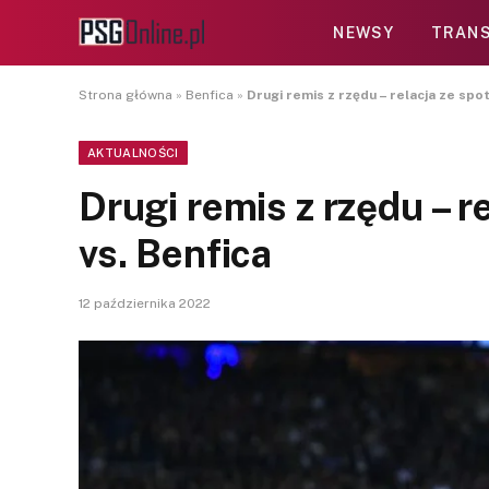
NEWSY
TRANS
Strona główna
»
Benfica
»
Drugi remis z rzędu – relacja ze spo
AKTUALNOŚCI
Drugi remis z rzędu – r
vs. Benfica
12 października 2022