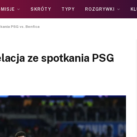
MISJE
SKRÓTY
TYPY
ROZGRYWKI
KL
tkania PSG vs. Benfica
elacja ze spotkania PSG