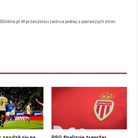
GOnline.pl W przeszłości twórca jednej z pierwszych stron
 zgodził się na
PSG finalizuje transfer