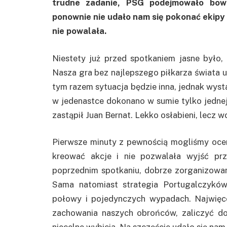
trudne zadanie, PSG podejmowało bowi
ponownie nie udało nam się pokonać ekipy 
nie powalała.
Niestety już przed spotkaniem jasne było
Nasza gra bez najlepszego piłkarza świata u
tym razem sytuacja będzie inna, jednak wyst
w jedenastce dokonano w sumie tylko jedn
zastąpił Juan Bernat. Lekko osłabieni, lecz w
Pierwsze minuty z pewnością mogliśmy oceni
kreować akcje i nie pozwalała wyjść prz
poprzednim spotkaniu, dobrze zorganizowan
Sama natomiast strategia Portugalczyków
połowy i pojedynczych wypadach. Najwię
zachowania naszych obrońców, zaliczyć d