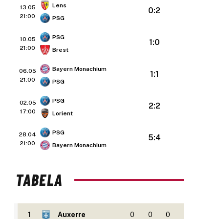
Lens
13.05
0:2
21:00
PSG
PSG
10.05
1:0
21:00
Brest
Bayern Monachium
06.05
1:1
21:00
PSG
PSG
02.05
2:2
17:00
Lorient
PSG
28.04
5:4
21:00
Bayern Monachium
TABELA
1
Auxerre
0
0
0