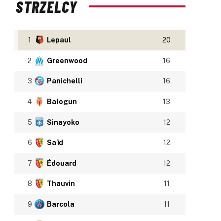
STRZELCY
1
Lepaul
20
2
Greenwood
16
3
Panichelli
16
4
Balogun
13
5
Sinayoko
12
6
Saïd
12
7
Édouard
12
8
Thauvin
11
9
Barcola
11