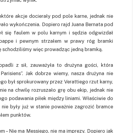
 utrzymać wynik.
tóre akcje docierały pod pole karne, jednak nie
ło wykończenia. Dopiero rajd Juana Bernata pod
ył się faulem w polu karnym i sędzia odgwizdał
Mbappe i pewnym strzałem w prawy róg bramki
ę schodziliśmy więc prowadząc jedną bramką.
opadli z sił, zauważyła to drużyna gości, która
arisiens”. Jak dobrze wiemy, nasza drużyna nie
ego był sprokurowany przez Verattiego rzut karny,
nie na chwilę rozruszało grę obu ekip, jednak nie
ego podawania piłek między liniami. Właściwie do
 nie były już w stanie poważnie zagrozić bramce
ałem punktów.
– Nie ma Messiego, nie ma imprezy. Dopiero jak