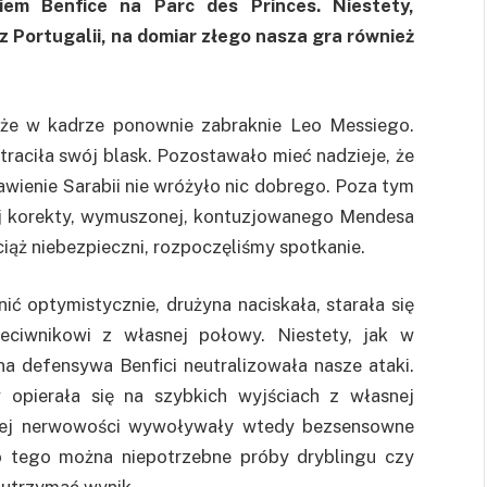
em Benfice na Parc des Princes. Niestety,
z Portugalii, na domiar złego nasza gra również
, że w kadrze ponownie zabraknie Leo Messiego.
traciła swój blask. Pozostawało mieć nadzieje, że
awienie Sarabii nie wróżyło nic dobrego. Poza tym
ej korekty, wymuszonej, kontuzjowanego Mendesa
ciąż niebezpieczni, rozpoczęliśmy spotkanie.
ć optymistycznie, drużyna naciskała, starała się
eciwnikowi z własnej połowy. Niestety, jak w
a defensywa Benfici neutralizowała nasze ataki.
 opierała się na szybkich wyjściach z własnej
cej nerwowości wywoływały wtedy bezsensowne
o tego można niepotrzebne próby dryblingu czy