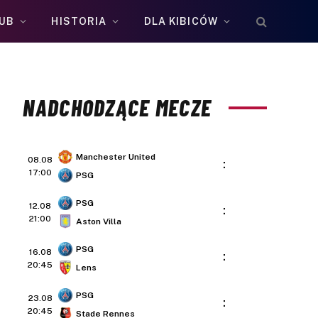
UB
HISTORIA
DLA KIBICÓW
NADCHODZĄCE MECZE
Manchester United
08.08
:
17:00
PSG
PSG
12.08
:
21:00
Aston Villa
PSG
16.08
:
20:45
Lens
PSG
23.08
:
20:45
Stade Rennes