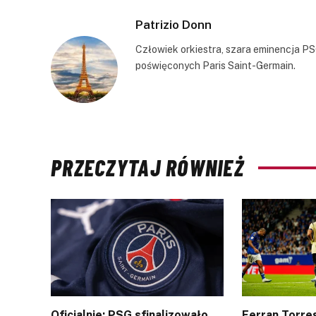
Patrizio Donn
Człowiek orkiestra, szara eminencja PS
poświęconych Paris Saint-Germain.
PRZECZYTAJ RÓWNIEŻ
Oficjalnie: PSG sfinalizowało
Ferran Torres