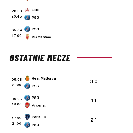
Lille
28.08
:
20:45
PSG
PSG
05.09
:
17:00
AS Monaco
OSTATNIE MECZE
Real Mallorca
05.08
3:0
21:00
PSG
PSG
30.05
1:1
18:00
Arsenal
Paris FC
17.05
2:1
21:00
PSG