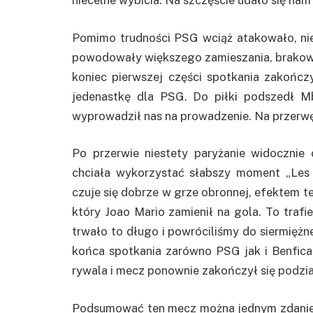
niecelne wybicia. Na szczęście udało się nam
Pomimo trudności PSG wciąż atakowało, niek
powodowały większego zamieszania, brakowa
koniec pierwszej części spotkania zakończ
jedenastkę dla PSG. Do piłki podszedł 
wyprowadził nas na prowadzenie. Na przerw
Po przerwie niestety paryżanie widocznie 
chciała wykorzystać słabszy moment „Les P
czuje się dobrze w grze obronnej, efektem t
który Joao Mario zamienił na gola. To trafie
trwało to długo i powróciliśmy do siermiężn
końca spotkania zarówno PSG jak i Benfica
rywala i mecz ponownie zakończył się podzi
Podsumować ten mecz można jednym zdaniem 