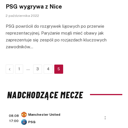
PSG wygrywa z Nice
2 października 2022
PSG powrócił do rozgrywek ligowych po przerwie
reprezentacyjnej. Paryżanie mogli mieć obawy jak
zaprezentuje się zespół po rozjazdach kluczowych
zawodników…
Previous
…
1
3
4
5
NADCHODZĄCE MECZE
Manchester United
08.08
:
17:00
PSG