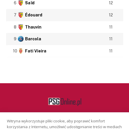
6
Saïd
12
7
Édouard
12
8
Thauvin
11
9
Barcola
11
10
Fati Vieira
11
Witryna wykorzystuje pliki cookie, aby poprawić komfort
Facebook
korzystania z Internetu, umożliwić udostępnianie treści w mediach