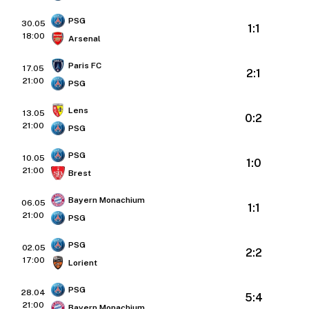
PSG
30.05
1:1
18:00
Arsenal
Paris FC
17.05
2:1
21:00
PSG
Lens
13.05
0:2
21:00
PSG
PSG
10.05
1:0
21:00
Brest
Bayern Monachium
06.05
1:1
21:00
PSG
PSG
02.05
2:2
17:00
Lorient
PSG
28.04
5:4
21:00
Bayern Monachium