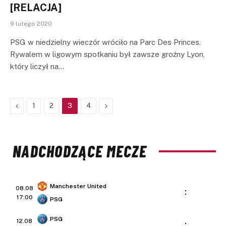
[RELACJA]
9 lutego 2020
PSG w niedzielny wieczór wróciło na Parc Des Princes.
Rywalem w ligowym spotkaniu był zawsze groźny Lyon,
który liczył na…
Previous
Next
1
2
3
4
NADCHODZĄCE MECZE
Manchester United
08.08
:
17:00
PSG
PSG
12.08
: