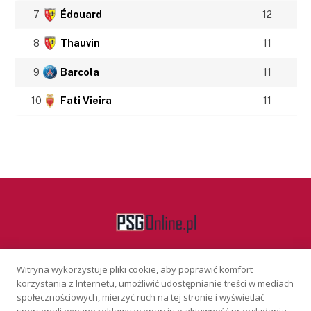
7
Édouard
12
8
Thauvin
11
9
Barcola
11
10
Fati Vieira
11
Witryna wykorzystuje pliki cookie, aby poprawić komfort
Facebook
korzystania z Internetu, umożliwić udostępnianie treści w mediach
społecznościowych, mierzyć ruch na tej stronie i wyświetlać