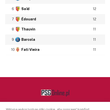
6
Saïd
12
7
Édouard
12
8
Thauvin
11
9
Barcola
11
10
Fati Vieira
11
Witryna wykorzystuje pliki cookie, aby poprawić komfort