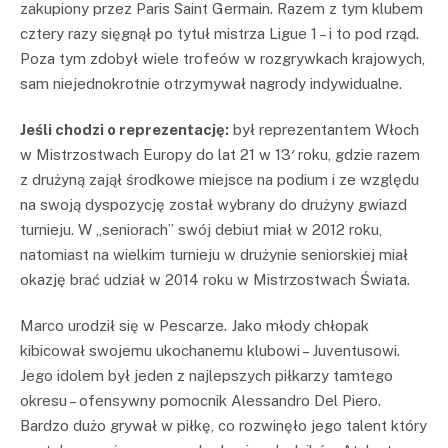
zakupiony przez Paris Saint Germain. Razem z tym klubem
cztery razy sięgnął po tytuł mistrza Ligue 1 – i to pod rząd.
Poza tym zdobył wiele trofeów w rozgrywkach krajowych,
sam niejednokrotnie otrzymywał nagrody indywidualne.
Jeśli chodzi o reprezentację:
był reprezentantem Włoch
w Mistrzostwach Europy do lat 21 w 13′ roku, gdzie razem
z drużyną zajął środkowe miejsce na podium i ze względu
na swoją dyspozycję został wybrany do drużyny gwiazd
turnieju. W „seniorach” swój debiut miał w 2012 roku,
natomiast na wielkim turnieju w drużynie seniorskiej miał
okazję brać udział w 2014 roku w Mistrzostwach Świata.
Marco urodził się w Pescarze. Jako młody chłopak
kibicował swojemu ukochanemu klubowi – Juventusowi.
Jego idolem był jeden z najlepszych piłkarzy tamtego
okresu – ofensywny pomocnik Alessandro Del Piero.
Bardzo dużo grywał w piłkę, co rozwinęło jego talent który