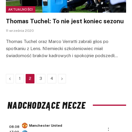
AKTUALNOŚCI
Thomas Tuchel: To nie jest koniec sezonu
11 września 2020
Thomas Tuchel oraz Marco Verratti zabrali głos po
spotkaniu z Lens. NIemiecki szkoleniowiec miał
świadomość braków kadrowych i spokojnie podszedł…
Previous
Next
1
2
3
4
NADCHODZĄCE MECZE
Manchester United
08.08
: