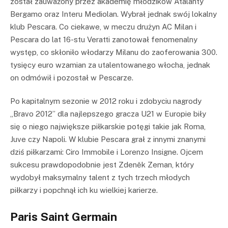
został zauważony przez akademię młodzików Atalanty
Bergamo oraz Interu Mediolan. Wybrał jednak swój lokalny
klub Pescara. Co ciekawe, w meczu drużyn AC Milan i
Pescara do lat 16-stu Veratti zanotował fenomenalny
występ, co skłoniło włodarzy Milanu do zaoferowania 300.
tysięcy euro wzamian za utalentowanego włocha, jednak
on odmówił i pozostał w Pescarze.
Po kapitalnym sezonie w 2012 roku i zdobyciu nagrody
„Bravo 2012” dla najlepszego gracza U21 w Europie biły
się o niego największe piłkarskie potęgi takie jak Roma,
Juve czy Napoli. W klubie Pescara grał z innymi znanymi
dziś piłkarzami: Ciro Immobile i Lorenzo Insigne. Ojcem
sukcesu prawdopodobnie jest Zdeněk Zeman, który
wydobył maksymalny talent z tych trzech młodych
piłkarzy i popchnął ich ku wielkiej karierze.
Paris Saint Germain