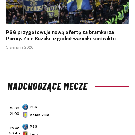
PSG przygotowuje nową ofertę za bramkarza
Parmy. Zion Suzuki uzgodnił warunki kontraktu
5 sierpnia 2026
NADCHODZĄCE MECZE
PSG
12.08
:
21:00
Aston Villa
PSG
16.08
:
20:45
Lens