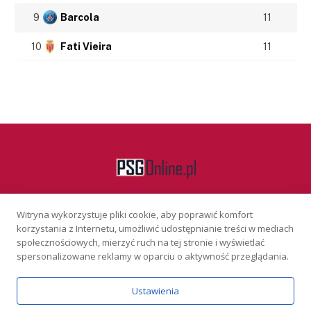
9
Barcola
11
10
Fati Vieira
11
Witryna wykorzystuje pliki cookie, aby poprawić komfort
Facebook
korzystania z Internetu, umożliwić udostępnianie treści w mediach
społecznościowych, mierzyć ruch na tej stronie i wyświetlać
spersonalizowane reklamy w oparciu o aktywność przeglądania.
KONTAKT
REKLAMA
POLITYKA PRYWATNOŚCI
Ustawienia
Serwis wyłącznie dla osób powyżej 18 lat. Hazard może uzależniać.
Graj odpowiedzialnie.
Szczegóły