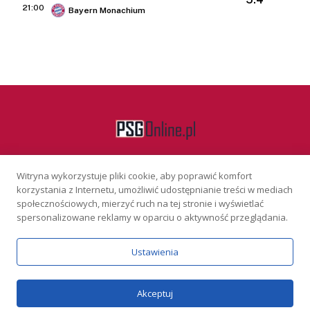
21:00
Bayern Monachium
Witryna wykorzystuje pliki cookie, aby poprawić komfort
Facebook
korzystania z Internetu, umożliwić udostępnianie treści w mediach
społecznościowych, mierzyć ruch na tej stronie i wyświetlać
spersonalizowane reklamy w oparciu o aktywność przeglądania.
KONTAKT
REKLAMA
POLITYKA PRYWATNOŚCI
Ustawienia
Serwis wyłącznie dla osób powyżej 18 lat. Hazard może uzależniać.
Graj odpowiedzialnie.
Szczegóły
Copyright © 2026 PSGonline.pl
Akceptuj