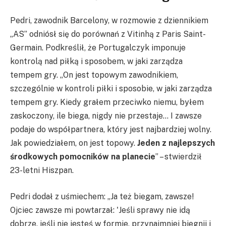
Pedri, zawodnik Barcelony, w rozmowie z dziennikiem
„AS” odniósł się do porównań z Vitinhą z Paris Saint-
Germain. Podkreślił, że Portugalczyk imponuje
kontrolą nad piłką i sposobem, w jaki zarządza
tempem gry. „On jest topowym zawodnikiem,
szczególnie w kontroli piłki i sposobie, w jaki zarządza
tempem gry. Kiedy grałem przeciwko niemu, byłem
zaskoczony, ile biega, nigdy nie przestaje… I zawsze
podaje do współpartnera, który jest najbardziej wolny.
Jak powiedziałem, on jest topowy.
Jeden z najlepszych
środkowych pomocników na planecie
” – stwierdził
23-letni Hiszpan.
Pedri dodał z uśmiechem: „Ja też biegam, zawsze!
Ojciec zawsze mi powtarzał: 'Jeśli sprawy nie idą
dobrze, jeśli nie jesteś w formie, przynajmniej biegnij i