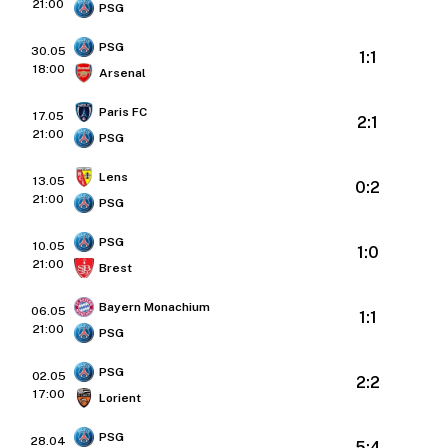
21:00
PSG
PSG
30.05
1:1
18:00
Arsenal
Paris FC
17.05
2:1
21:00
PSG
Lens
13.05
0:2
21:00
PSG
PSG
10.05
1:0
21:00
Brest
Bayern Monachium
06.05
1:1
21:00
PSG
PSG
02.05
2:2
17:00
Lorient
PSG
28.04
5:4