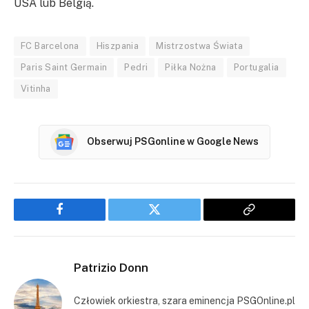
USA lub Belgią.
FC Barcelona
Hiszpania
Mistrzostwa Świata
Paris Saint Germain
Pedri
Piłka Nożna
Portugalia
Vitinha
Obserwuj PSGonline w Google News
Facebook
Twitter
Copy
Link
Patrizio Donn
Człowiek orkiestra, szara eminencja PSGOnline.pl