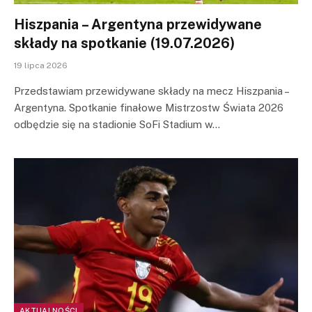
Hiszpania – Argentyna przewidywane
składy na spotkanie (19.07.2026)
19 lipca 2026
Przedstawiam przewidywane składy na mecz Hiszpania –
Argentyna. Spotkanie finałowe Mistrzostw Świata 2026
odbędzie się na stadionie SoFi Stadium w…
AKTUALNOŚCI