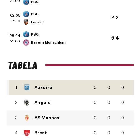
21:00
PSG
PSG
02.05
2:2
17:00
Lorient
PSG
28.04
5:4
21:00
Bayern Monachium
TABELA
1
Auxerre
0
0
0
2
Angers
0
0
0
3
AS Monaco
0
0
0
4
Brest
0
0
0