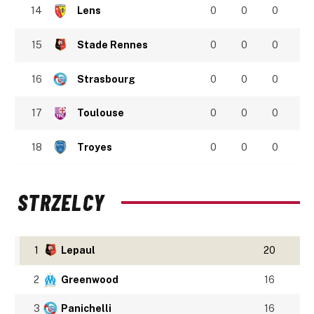
14
Lens
0
0
0
15
Stade Rennes
0
0
0
16
Strasbourg
0
0
0
17
Toulouse
0
0
0
18
Troyes
0
0
0
STRZELCY
1
Lepaul
20
2
Greenwood
16
3
Panichelli
16