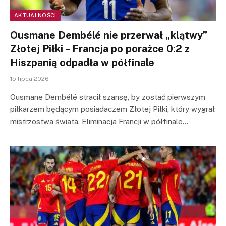
AKTUALNOŚCI
Ousmane Dembélé nie przerwał „klątwy”
Złotej Piłki – Francja po porażce 0:2 z
Hiszpanią odpadła w półfinale
15 lipca 2026
Ousmane Dembélé stracił szansę, by zostać pierwszym
piłkarzem będącym posiadaczem Złotej Piłki, który wygrał
mistrzostwa świata. Eliminacja Francji w półfinale…