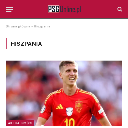
Strona główna
»
Hiszpania
HISZPANIA
AKTUALNOŚCI