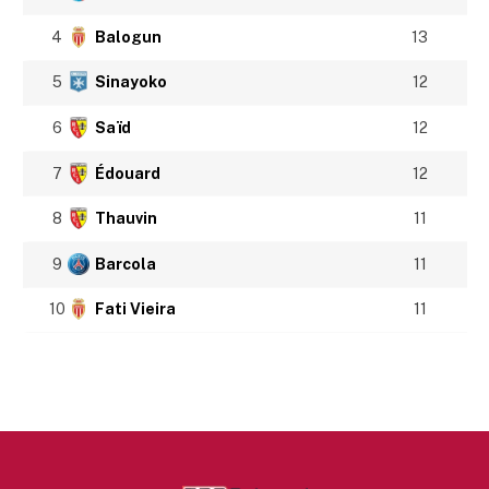
4
Balogun
13
5
Sinayoko
12
6
Saïd
12
7
Édouard
12
8
Thauvin
11
9
Barcola
11
10
Fati Vieira
11