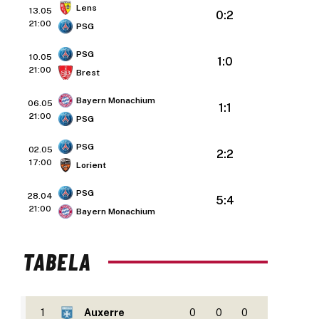
Lens
13.05
0:2
21:00
PSG
PSG
10.05
1:0
21:00
Brest
Bayern Monachium
06.05
1:1
21:00
PSG
PSG
02.05
2:2
17:00
Lorient
PSG
28.04
5:4
21:00
Bayern Monachium
TABELA
1
Auxerre
0
0
0