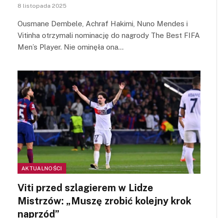
8 listopada 2025
Ousmane Dembele, Achraf Hakimi, Nuno Mendes i
Vitinha otrzymali nominację do nagrody The Best FIFA
Men’s Player. Nie ominęła ona…
AKTUALNOŚCI
Viti przed szlagierem w Lidze
Mistrzów: „Muszę zrobić kolejny krok
naprzód”