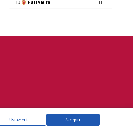
10
Fati Vieira
11
ie.
Szczegóły
Ustawienia
Akceptuj