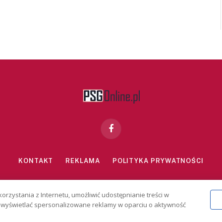
Facebook
KONTAKT
REKLAMA
POLITYKA PRYWATNOŚCI
znie dla osób powyżej 18 lat. Hazard może uzależniać. Graj odpowiedzialn
korzystania z Internetu, umożliwić udostępnianie treści w
2026 PSGonline.pl
 i wyświetlać spersonalizowane reklamy w oparciu o aktywność