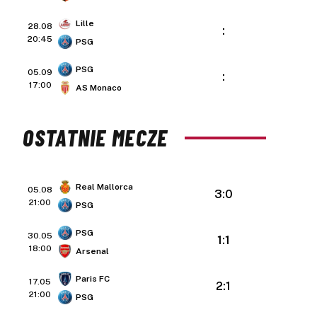
Lille
28.08
:
20:45
PSG
PSG
05.09
:
17:00
AS Monaco
OSTATNIE MECZE
Real Mallorca
05.08
3:0
21:00
PSG
PSG
30.05
1:1
18:00
Arsenal
Paris FC
17.05
2:1
21:00
PSG