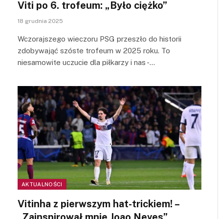
Viti po 6. trofeum: „Było ciężko”
18 grudnia 2025
Wczorajszego wieczoru PSG przeszło do historii
zdobywająć szóste trofeum w 2025 roku. To
niesamowite uczucie dla piłkarzy i nas -…
AKTUALNOŚCI
Vitinha z pierwszym hat-trickiem! –
„Zainspirował mnie Joao Neves”