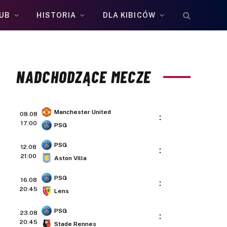
UB
HISTORIA
DLA KIBICÓW
NADCHODZĄCE MECZE
Manchester United
08.08
:
17:00
PSG
PSG
12.08
:
21:00
Aston Villa
PSG
16.08
:
20:45
Lens
PSG
23.08
:
20:45
Stade Rennes