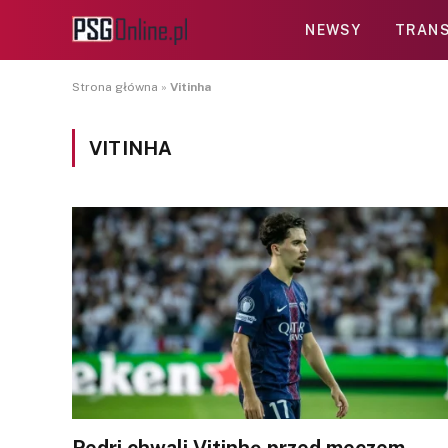
NEWSY
TRANS
Strona główna
»
Vitinha
VITINHA
Pedri chwali Vitinhę przed meczem