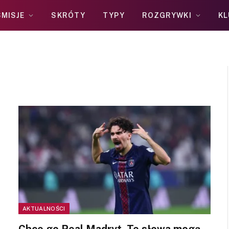
MISJE
SKRÓTY
TYPY
ROZGRYWKI
KL
AKTUALNOŚCI
Chce go Real Madryt. Te słowa mogą