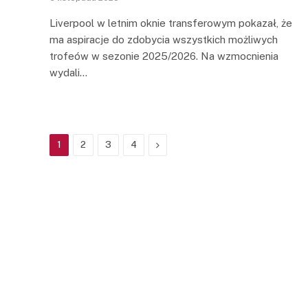
Liverpool w letnim oknie transferowym pokazał, że
ma aspiracje do zdobycia wszystkich możliwych
trofeów w sezonie 2025/2026. Na wzmocnienia
wydali…
Next
1
2
3
4