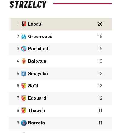
STRZELCY
1
Lepaul
20
2
Greenwood
16
3
Panichelli
16
4
Balogun
13
5
Sinayoko
12
6
Saïd
12
7
Édouard
12
8
Thauvin
11
9
Barcola
11