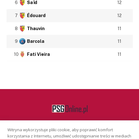
6
Saïd
12
7
Édouard
12
8
Thauvin
11
9
Barcola
11
10
Fati Vieira
11
Witryna wykorzystuje pliki cookie, aby poprawić komfort
Facebook
korzystania z Internetu, umożliwić udostępnianie treści w mediach