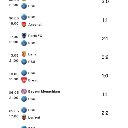
3:0
21:00
PSG
PSG
30.05
1:1
18:00
Arsenal
Paris FC
17.05
2:1
21:00
PSG
Lens
13.05
0:2
21:00
PSG
PSG
10.05
1:0
21:00
Brest
Bayern Monachium
06.05
1:1
21:00
PSG
PSG
02.05
2:2
17:00
Lorient