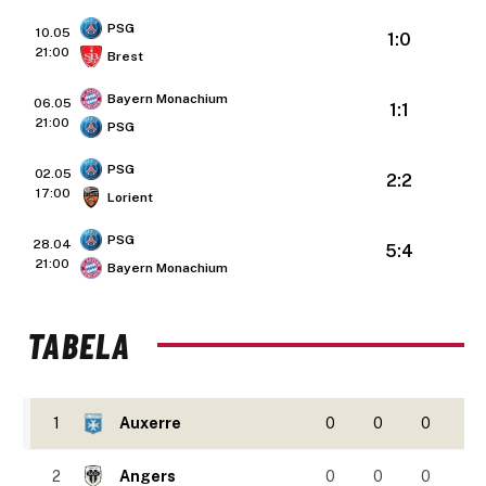
PSG
10.05
1:0
21:00
Brest
Bayern Monachium
06.05
1:1
21:00
PSG
PSG
02.05
2:2
17:00
Lorient
PSG
28.04
5:4
21:00
Bayern Monachium
TABELA
1
Auxerre
0
0
0
2
Angers
0
0
0