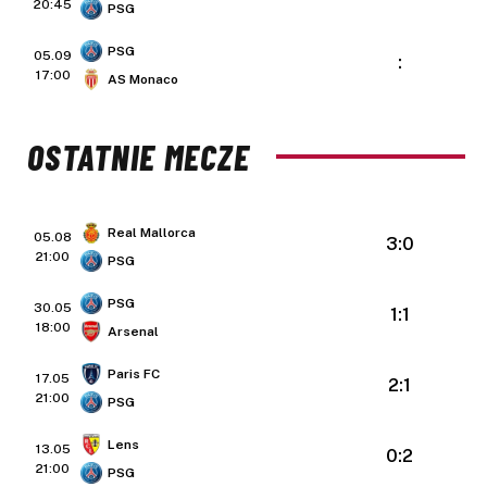
20:45
PSG
PSG
05.09
:
17:00
AS Monaco
OSTATNIE MECZE
Real Mallorca
05.08
3:0
21:00
PSG
PSG
30.05
1:1
18:00
Arsenal
Paris FC
17.05
2:1
21:00
PSG
Lens
13.05
0:2
21:00
PSG