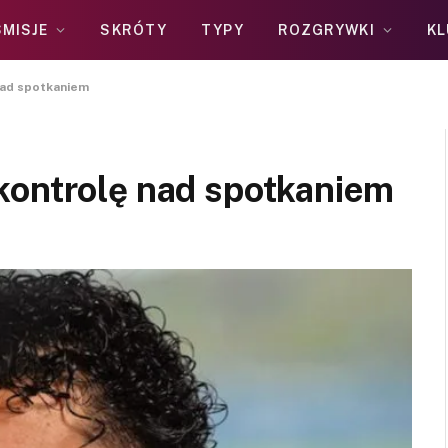
MISJE
SKRÓTY
TYPY
ROZGRYWKI
KL
nad spotkaniem
kontrolę nad spotkaniem