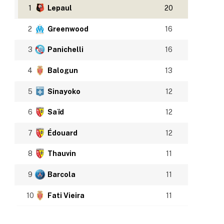
1
Lepaul
20
2
Greenwood
16
3
Panichelli
16
4
Balogun
13
5
Sinayoko
12
6
Saïd
12
7
Édouard
12
8
Thauvin
11
9
Barcola
11
10
Fati Vieira
11