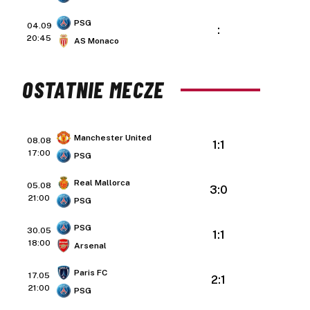
PSG
04.09
:
20:45
AS Monaco
OSTATNIE MECZE
Manchester United
08.08
1:1
17:00
PSG
Real Mallorca
05.08
3:0
21:00
PSG
PSG
30.05
1:1
18:00
Arsenal
Paris FC
17.05
2:1
21:00
PSG