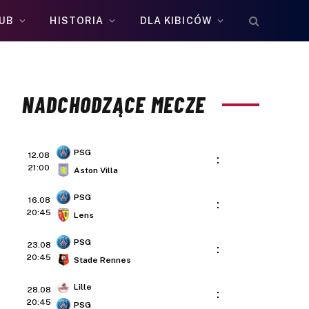
UB
HISTORIA
DLA KIBICÓW
NADCHODZĄCE MECZE
PSG
12.08
:
21:00
Aston Villa
PSG
16.08
:
20:45
Lens
PSG
23.08
:
20:45
Stade Rennes
Lille
28.08
:
20:45
PSG