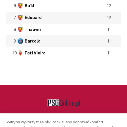
6
Saïd
12
7
Édouard
12
8
Thauvin
11
9
Barcola
11
10
Fati Vieira
11
Witryna wykorzystuje pliki cookie, aby poprawić komfort
Facebook