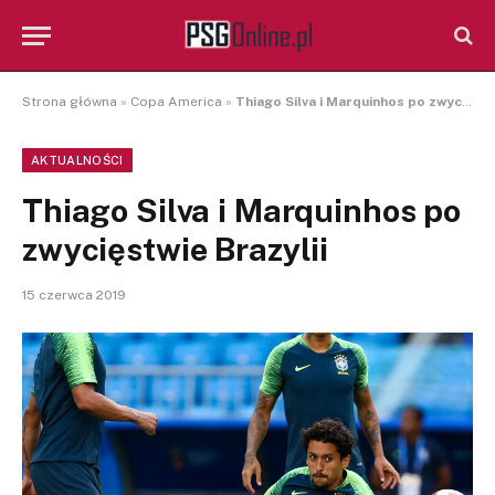
Strona główna
»
Copa America
»
Thiago Silva i Marquinhos po zwycięstwie Brazylii
AKTUALNOŚCI
Thiago Silva i Marquinhos po
zwycięstwie Brazylii
15 czerwca 2019