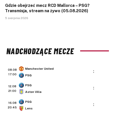
Gdzie obejrzeć mecz RCD Mallorca – PSG?
Transmisja, stream na żywo (05.08.2026)
5 sierpnia 2026
NADCHODZĄCE MECZE
Manchester United
08.08
:
17:00
PSG
PSG
12.08
:
21:00
Aston Villa
PSG
16.08
:
20:45
Lens