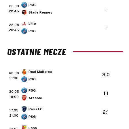
PSG
23.08
:
20:45
Stade Rennes
Lille
28.08
:
20:45
PSG
OSTATNIE MECZE
Real Mallorca
05.08
3:0
21:00
PSG
PSG
30.05
1:1
18:00
Arsenal
Paris FC
17.05
2:1
21:00
PSG
Lens
13.05