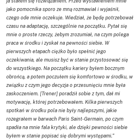
ja stałem się rozwiązaniem. Przed wystawieniem mnie
jako pomocnika sporo ze mną rozmawiał i wyjaśnił,
czego ode mnie oczekuje. Wiedział, że będę potrzebował
czasu na adaptację, szczególnie na początku. Pytał się
mnie o proste rzeczy, żebym zrozumiał, na czym polega
praca w środku i zyskał na pewności siebie. W
pierwszych etapach ciężko było spełnić jego
oczekiwania, ale musisz być w stanie przystosować się
do wszystkiego. Na początku kariery byłem bocznym
obrońcą, a potem poczułem się komfortowo w środku, w
związku z czym jego decyzja o przesunięciu mnie była
zaskoczeniem. [Trener] poradził sobie z tym, dał mi
motywację, której potrzebowałem. Kilka pierwszych
spotkań w środku pola nie były najlepszymi, jakie
rozegrałem w barwach Paris Saint-Germain, po czym
spadła na mnie fala krytyki, ale dzięki pewności siebie
byłem w stanie popisać się dobrymi występami.”