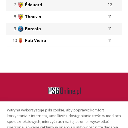
7
Édouard
12
8
Thauvin
11
9
Barcola
11
10
Fati Vieira
11
Witryna wykorzystuje pliki cookie, aby poprawić komfort
Facebook
korzystania z Internetu, umożliwić udostępnianie treści w mediach
społecznościowych, mierzyć ruch na tej stronie i wyświetlać
spersonalizowane reklamy w oparciu o aktywność przeglądania.
KONTAKT
REKLAMA
POLITYKA PRYWATNOŚCI