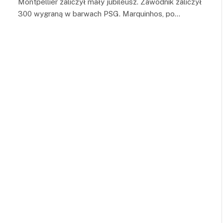
Montpellier zaliczył mały jubileusz. Zawodnik zaliczył
300 wygraną w barwach PSG. Marquinhos, po…