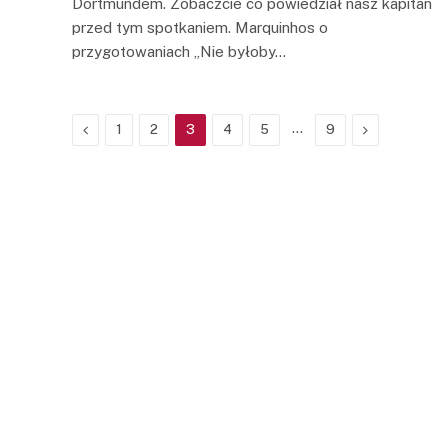
Dortmundem. Zobaczcie co powiedział nasz kapitan
przed tym spotkaniem. Marquinhos o
przygotowaniach „Nie byłoby…
Previous
…
Next
1
2
3
4
5
9