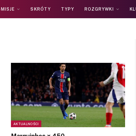
MISJE
SKRÓTY
TYPY
ROZGRYWKI
KL
AKTUALNOŚCI
Marquinhos x 450