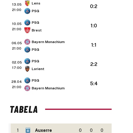
Lens
13.05
0:2
21:00
PSG
PSG
10.05
1:0
21:00
Brest
Bayern Monachium
06.05
1:1
21:00
PSG
PSG
02.05
2:2
17:00
Lorient
PSG
28.04
5:4
21:00
Bayern Monachium
TABELA
1
Auxerre
0
0
0