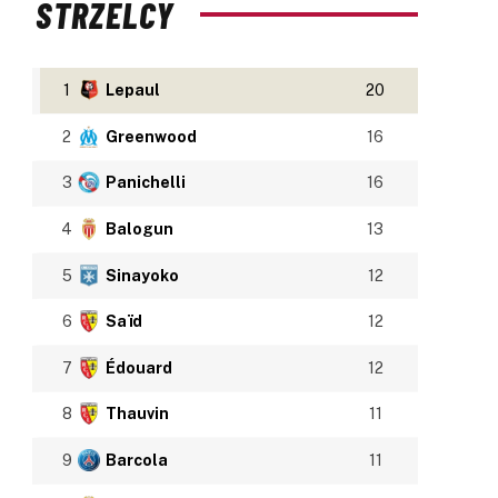
STRZELCY
1
Lepaul
20
2
Greenwood
16
3
Panichelli
16
4
Balogun
13
5
Sinayoko
12
6
Saïd
12
7
Édouard
12
8
Thauvin
11
9
Barcola
11