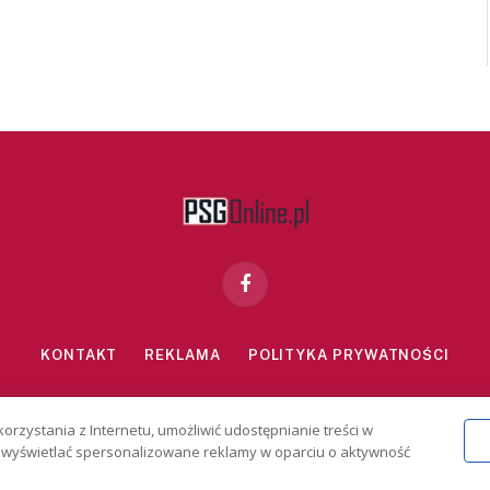
Facebook
KONTAKT
REKLAMA
POLITYKA PRYWATNOŚCI
znie dla osób powyżej 18 lat. Hazard może uzależniać. Graj odpowiedzialn
korzystania z Internetu, umożliwić udostępnianie treści w
2026 PSGonline.pl
 i wyświetlać spersonalizowane reklamy w oparciu o aktywność