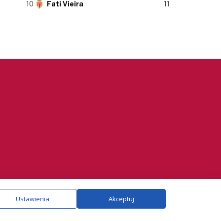
10
Fati Vieira
11
ie.
Szczegóły
Ustawienia
Akceptuj