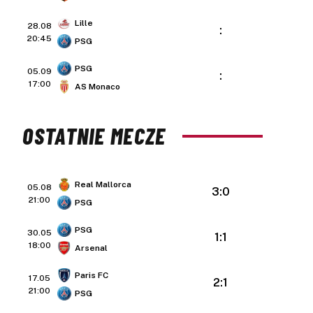
Lille
28.08
:
20:45
PSG
PSG
05.09
:
17:00
AS Monaco
OSTATNIE MECZE
Real Mallorca
05.08
3:0
21:00
PSG
PSG
30.05
1:1
18:00
Arsenal
Paris FC
17.05
2:1
21:00
PSG