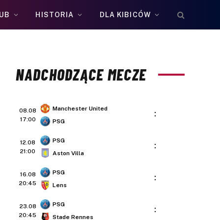
UB
HISTORIA
DLA KIBICÓW
NADCHODZĄCE MECZE
Manchester United
08.08
:
17:00
PSG
PSG
12.08
:
21:00
Aston Villa
PSG
16.08
:
20:45
Lens
PSG
23.08
:
20:45
Stade Rennes