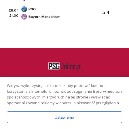
PSG
28.04
5:4
21:00
Bayern Monachium
Witryna wykorzystuje pliki cookie, aby poprawić komfort
Facebook
korzystania z Internetu, umożliwić udostępnianie treści w mediach
społecznościowych, mierzyć ruch na tej stronie i wyświetlać
spersonalizowane reklamy w oparciu o aktywność przeglądania.
KONTAKT
REKLAMA
POLITYKA PRYWATNOŚCI
Ustawienia
Serwis wyłącznie dla osób powyżej 18 lat. Hazard może uzależniać.
Graj odpowiedzialnie.
Szczegóły
Copyright © 2026 PSGonline.pl