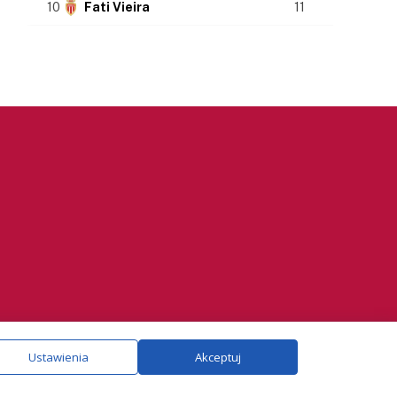
10
Fati Vieira
11
ie.
Szczegóły
Ustawienia
Akceptuj