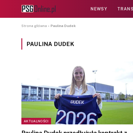
NEWSY
TRANS
Strona główna
»
Paulina Dudek
PAULINA DUDEK
AKTUALNOŚCI
Paulina Dudek przedłużyła kontrakt z