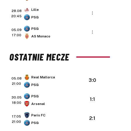
Lille
28.08
:
20:45
PSG
PSG
05.09
:
17:00
AS Monaco
OSTATNIE MECZE
Real Mallorca
05.08
3:0
21:00
PSG
PSG
30.05
1:1
18:00
Arsenal
Paris FC
17.05
2:1
21:00
PSG