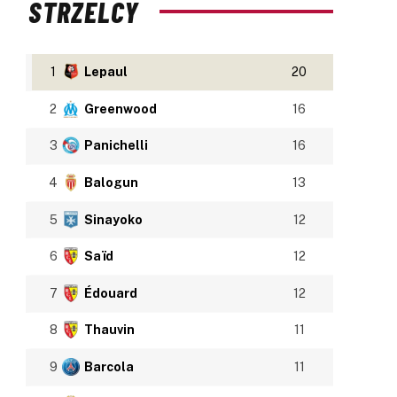
STRZELCY
1
Lepaul
20
2
Greenwood
16
3
Panichelli
16
4
Balogun
13
5
Sinayoko
12
6
Saïd
12
7
Édouard
12
8
Thauvin
11
9
Barcola
11