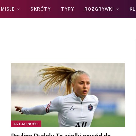
MISJE
SKRÓTY
TYPY
ROZGRYWKI
KL
AKTUALNOŚCI
Paulina Dudek: To wielki powód do