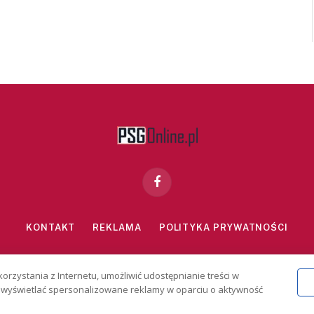
Facebook
KONTAKT
REKLAMA
POLITYKA PRYWATNOŚCI
znie dla osób powyżej 18 lat. Hazard może uzależniać. Graj odpowiedzialn
korzystania z Internetu, umożliwić udostępnianie treści w
2026 PSGonline.pl
 i wyświetlać spersonalizowane reklamy w oparciu o aktywność