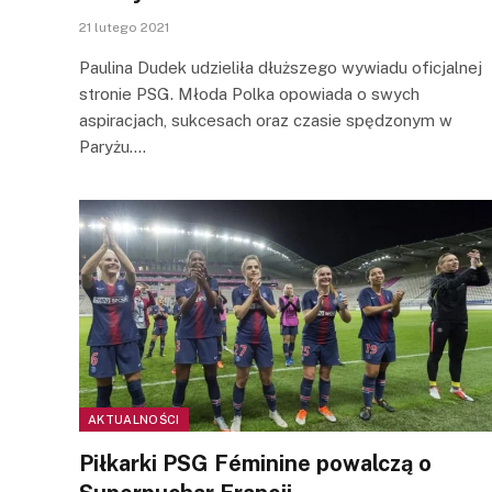
21 lutego 2021
Paulina Dudek udzieliła dłuższego wywiadu oficjalnej
stronie PSG. Młoda Polka opowiada o swych
aspiracjach, sukcesach oraz czasie spędzonym w
Paryżu.…
AKTUALNOŚCI
Piłkarki PSG Féminine powalczą o