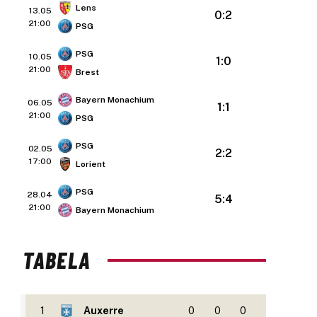
Lens
13.05
0:2
21:00
PSG
PSG
10.05
1:0
21:00
Brest
Bayern Monachium
06.05
1:1
21:00
PSG
PSG
02.05
2:2
17:00
Lorient
PSG
28.04
5:4
21:00
Bayern Monachium
TABELA
1
Auxerre
0
0
0