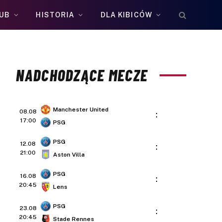
UB
HISTORIA
DLA KIBICÓW
NADCHODZĄCE MECZE
Manchester United
08.08
:
17:00
PSG
PSG
12.08
:
21:00
Aston Villa
PSG
16.08
:
20:45
Lens
PSG
23.08
:
20:45
Stade Rennes