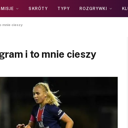
MISJE
SKRÓTY
TYPY
ROZGRYWKI
KL
o mnie cieszy
gram i to mnie cieszy