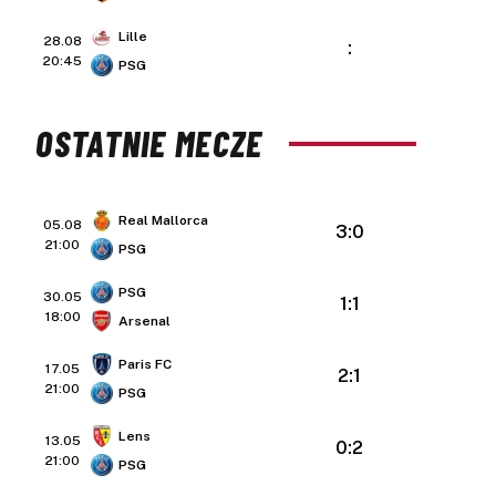
Lille
28.08
:
20:45
PSG
OSTATNIE MECZE
Real Mallorca
05.08
3:0
21:00
PSG
PSG
30.05
1:1
18:00
Arsenal
Paris FC
17.05
2:1
21:00
PSG
Lens
13.05
0:2
21:00
PSG