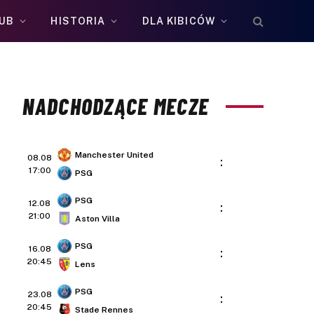
UB
HISTORIA
DLA KIBICÓW
NADCHODZĄCE MECZE
Manchester United
08.08
:
17:00
PSG
PSG
12.08
:
21:00
Aston Villa
PSG
16.08
:
20:45
Lens
PSG
23.08
:
20:45
Stade Rennes