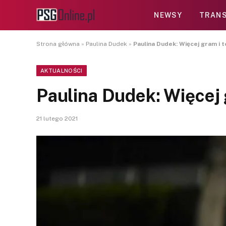
NEWSY
TRANS
Strona główna
»
Paulina Dudek
»
Paulina Dudek: Więcej gram i t
AKTUALNOŚCI
Paulina Dudek: Więcej 
21 lutego 2021