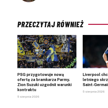
PRZECZYTAJ RÓWNIEŻ
PSG przygotowuje nową
Liverpool ch
ofertę za bramkarza Parmy.
letniego skr
Zion Suzuki uzgodnił warunki
Saint-Germai
kontraktu
5 sierpnia 2026
5 sierpnia 2026