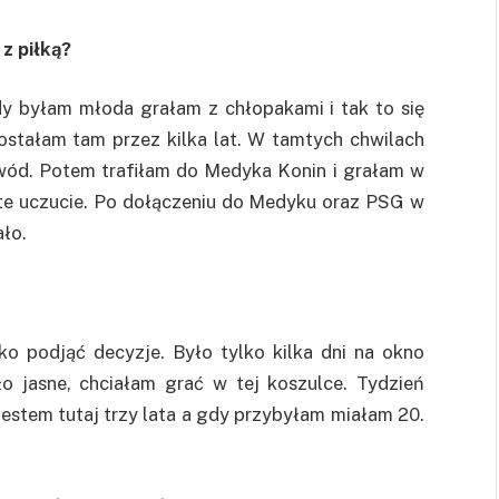
z piłką?
Gdy byłam młoda grałam z chłopakami i tak to się
ostałam tam przez kilka lat. W tamtych chwilach
awód. Potem trafiłam do Medyka Konin i grałam w
ite uczucie. Po dołączeniu do Medyku oraz PSG w
ało.
o podjąć decyzje. Było tylko kilka dni na okno
o jasne, chciałam grać w tej koszulce. Tydzień
 Jestem tutaj trzy lata a gdy przybyłam miałam 20.