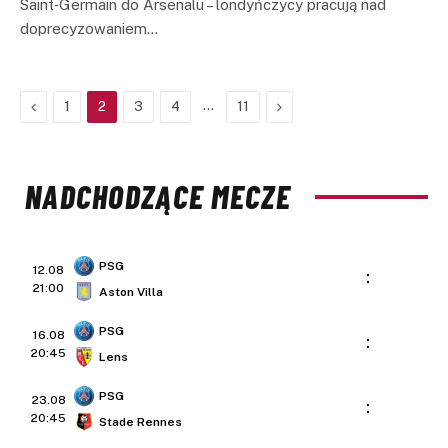
Saint‑Germain do Arsenalu – londyńczycy pracują nad
doprecyzowaniem…
Previous
…
Next
1
2
3
4
11
NADCHODZĄCE MECZE
PSG
12.08
:
21:00
Aston Villa
PSG
16.08
:
20:45
Lens
PSG
23.08
:
20:45
Stade Rennes