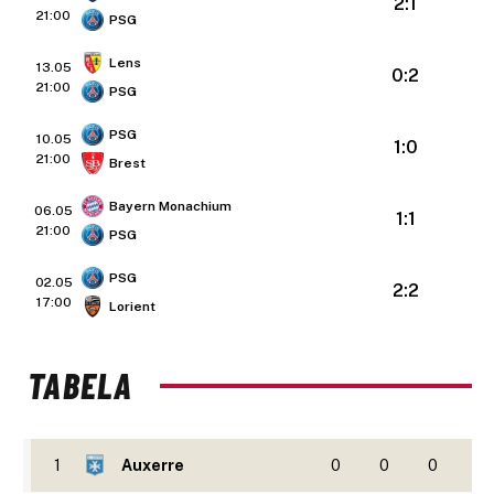
2:1
21:00
PSG
Lens
13.05
0:2
21:00
PSG
PSG
10.05
1:0
21:00
Brest
Bayern Monachium
06.05
1:1
21:00
PSG
PSG
02.05
2:2
17:00
Lorient
TABELA
1
Auxerre
0
0
0