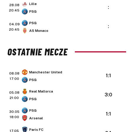
Lille
28.08
:
20:45
PSG
PSG
04.09
:
20:45
AS Monaco
OSTATNIE MECZE
Manchester United
08.08
1:1
17:00
PSG
Real Mallorca
05.08
3:0
21:00
PSG
PSG
30.05
1:1
18:00
Arsenal
Paris FC
17.05