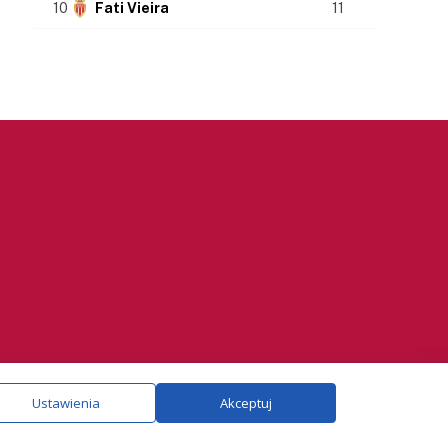
10
Fati Vieira
11
ie.
Szczegóły
Ustawienia
Akceptuj