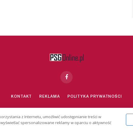
Facebook
KONTAKT
REKLAMA
POLITYKA PRYWATNOŚCI
znie dla osób powyżej 18 lat. Hazard może uzależniać. Graj odpowiedzialn
korzystania z Internetu, umożliwić udostępnianie treści w
2026 PSGonline.pl
 i wyświetlać spersonalizowane reklamy w oparciu o aktywność