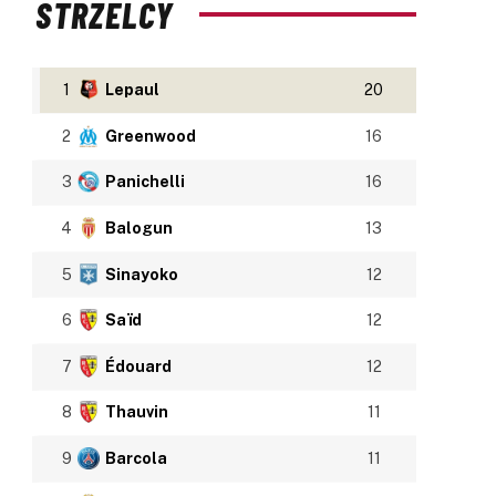
STRZELCY
1
Lepaul
20
2
Greenwood
16
3
Panichelli
16
4
Balogun
13
5
Sinayoko
12
6
Saïd
12
7
Édouard
12
8
Thauvin
11
9
Barcola
11