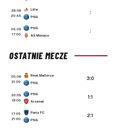
Lille
28.08
:
20:45
PSG
PSG
05.09
:
17:00
AS Monaco
OSTATNIE MECZE
Real Mallorca
05.08
3:0
21:00
PSG
PSG
30.05
1:1
18:00
Arsenal
Paris FC
17.05
2:1
21:00
PSG