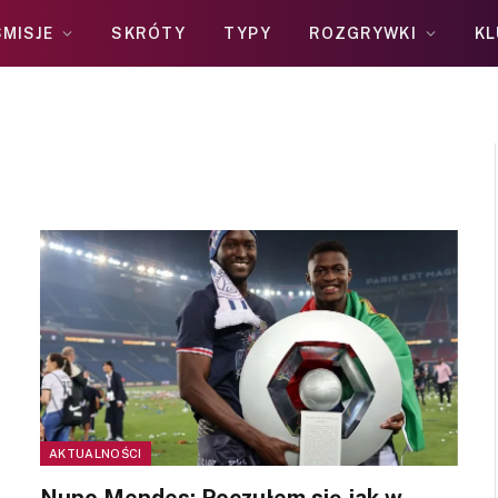
MISJE
SKRÓTY
TYPY
ROZGRYWKI
KL
AKTUALNOŚCI
Nuno Mendes: Poczułem się jak w