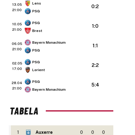
Lens
13.05
0:2
21:00
PSG
PSG
10.05
1:0
21:00
Brest
Bayern Monachium
06.05
1:1
21:00
PSG
PSG
02.05
2:2
17:00
Lorient
PSG
28.04
5:4
21:00
Bayern Monachium
TABELA
1
Auxerre
0
0
0