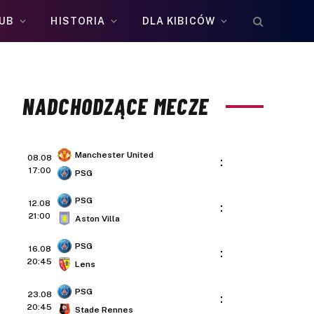
UB
HISTORIA
DLA KIBICÓW
NADCHODZĄCE MECZE
Manchester United
08.08
:
17:00
PSG
PSG
12.08
:
21:00
Aston Villa
PSG
16.08
:
20:45
Lens
PSG
23.08
:
20:45
Stade Rennes