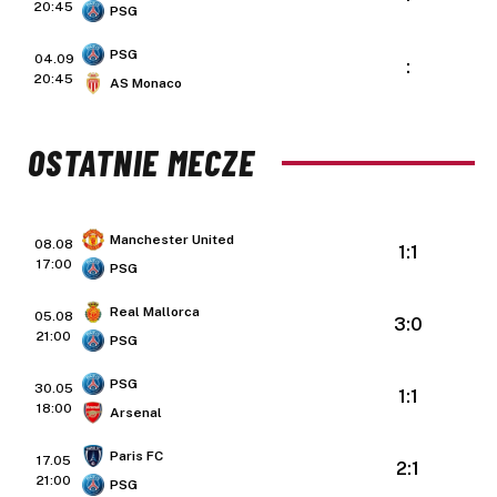
20:45
PSG
PSG
04.09
:
20:45
AS Monaco
OSTATNIE MECZE
Manchester United
08.08
1:1
17:00
PSG
Real Mallorca
05.08
3:0
21:00
PSG
PSG
30.05
1:1
18:00
Arsenal
Paris FC
17.05
2:1
21:00
PSG