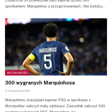
Zobaczcie co powiedział nasz kapitan przed tym
spotkaniem. Marquinhos o przygotowaniach „Nie byłoby…
AKTUALNOŚCI
300 wygranych Marquinhosa
4 listopada 2023
Marquinhos, brazylijski kapitan PSG w spotkaniu z
Montpellier zaliczył mały jubileusz. Zawodnik zaliczył 300
wygraną w barwach PSG. Marquinhos, po…