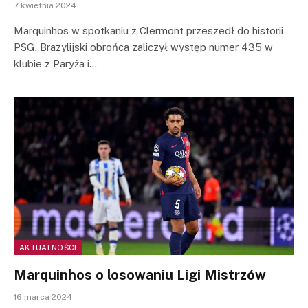
7 kwietnia 2024
Marquinhos w spotkaniu z Clermont przeszedł do historii
PSG. Brazylijski obrońca zaliczył występ numer 435 w
klubie z Paryża i…
AKTUALNOŚCI
Marquinhos o losowaniu Ligi Mistrzów
16 marca 2024