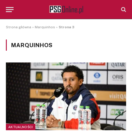
Strona główna
»
Marquinhos
»
Strona 3
MARQUINHOS
AKTUALNOŚCI