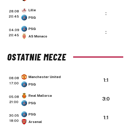
Lille
28.08
:
20:45
PSG
PSG
04.09
:
20:45
AS Monaco
OSTATNIE MECZE
Manchester United
08.08
1:1
17:00
PSG
Real Mallorca
05.08
3:0
21:00
PSG
PSG
30.05
1:1
18:00
Arsenal