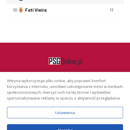
10
Fati Vieira
11
Witryna wykorzystuje pliki cookie, aby poprawić komfort
Facebook
korzystania z Internetu, umożliwić udostępnianie treści w mediach
społecznościowych, mierzyć ruch na tej stronie i wyświetlać
spersonalizowane reklamy w oparciu o aktywność przeglądania.
KONTAKT
REKLAMA
POLITYKA PRYWATNOŚCI
Ustawienia
Serwis wyłącznie dla osób powyżej 18 lat. Hazard może uzależniać.
Graj odpowiedzialnie.
Szczegóły
Copyright © 2026 PSGonline.pl