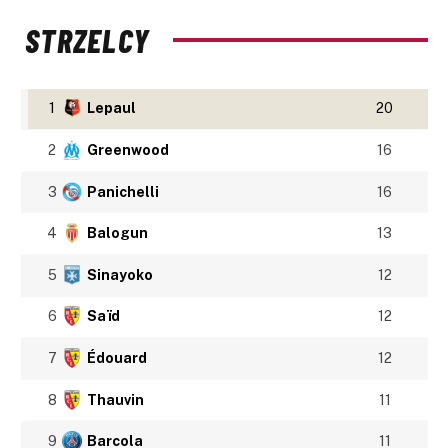
STRZELCY
1
Lepaul
20
2
Greenwood
16
3
Panichelli
16
4
Balogun
13
5
Sinayoko
12
6
Saïd
12
7
Édouard
12
8
Thauvin
11
9
Barcola
11