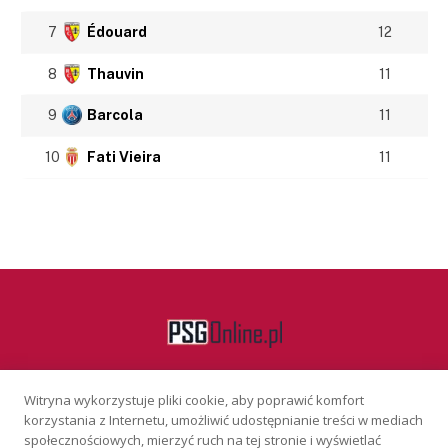
7
Édouard
12
8
Thauvin
11
9
Barcola
11
10
Fati Vieira
11
Witryna wykorzystuje pliki cookie, aby poprawić komfort
Facebook
korzystania z Internetu, umożliwić udostępnianie treści w mediach
społecznościowych, mierzyć ruch na tej stronie i wyświetlać