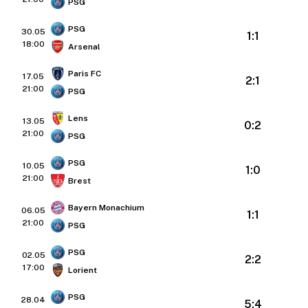
PSG
PSG
30.05
1:1
18:00
Arsenal
Paris FC
17.05
2:1
21:00
PSG
Lens
13.05
0:2
21:00
PSG
PSG
10.05
1:0
21:00
Brest
Bayern Monachium
06.05
1:1
21:00
PSG
PSG
02.05
2:2
17:00
Lorient
PSG
28.04
5:4