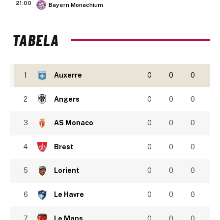
21:00
Bayern Monachium
TABELA
1
Auxerre
0
0
0
2
Angers
0
0
0
3
AS Monaco
0
0
0
4
Brest
0
0
0
5
Lorient
0
0
0
6
Le Havre
0
0
0
7
Le Mans
0
0
0