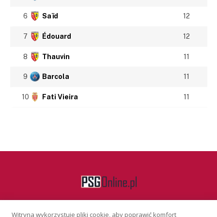
6
Saïd
12
7
Édouard
12
8
Thauvin
11
9
Barcola
11
10
Fati Vieira
11
Witryna wykorzystuje pliki cookie, aby poprawić komfort