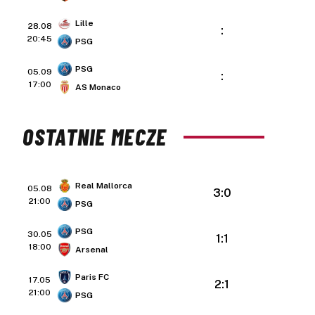
Lille
28.08
:
20:45
PSG
PSG
05.09
:
17:00
AS Monaco
OSTATNIE MECZE
Real Mallorca
05.08
3:0
21:00
PSG
PSG
30.05
1:1
18:00
Arsenal
Paris FC
17.05
2:1
21:00
PSG