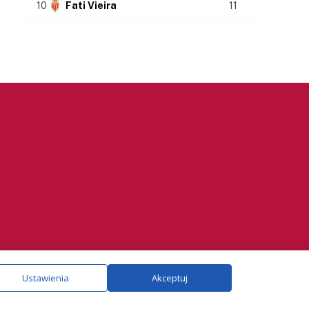
10
Fati Vieira
11
ie.
Szczegóły
Ustawienia
Akceptuj