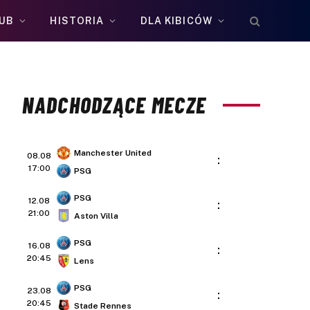
UB
HISTORIA
DLA KIBICÓW
NADCHODZĄCE MECZE
Manchester United
08.08
:
17:00
PSG
PSG
12.08
:
21:00
Aston Villa
PSG
16.08
:
20:45
Lens
PSG
23.08
:
20:45
Stade Rennes