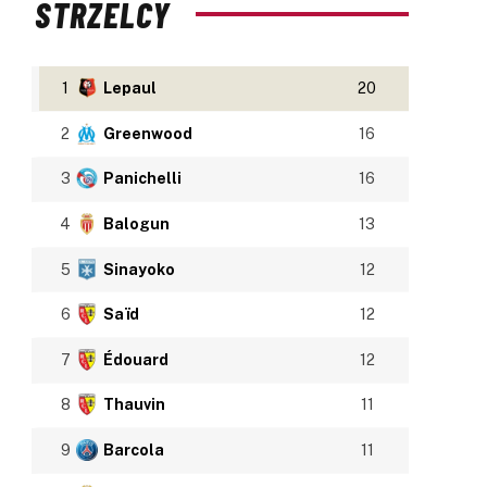
STRZELCY
1
Lepaul
20
2
Greenwood
16
3
Panichelli
16
4
Balogun
13
5
Sinayoko
12
6
Saïd
12
7
Édouard
12
8
Thauvin
11
9
Barcola
11