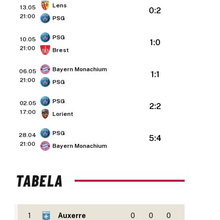
Lens
13.05
0:2
21:00
PSG
PSG
10.05
1:0
21:00
Brest
Bayern Monachium
06.05
1:1
21:00
PSG
PSG
02.05
2:2
17:00
Lorient
PSG
28.04
5:4
21:00
Bayern Monachium
TABELA
1
Auxerre
0
0
0