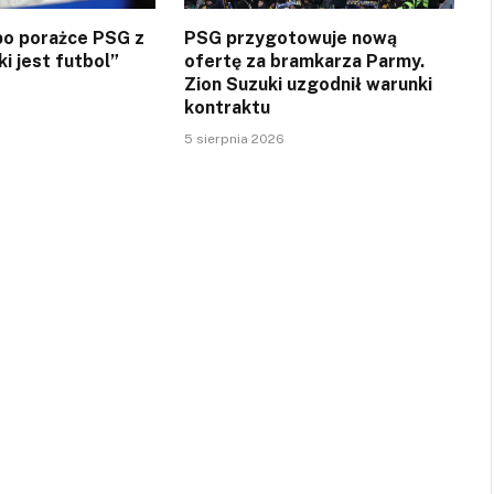
 po porażce PSG z
PSG przygotowuje nową
ki jest futbol”
ofertę za bramkarza Parmy.
Zion Suzuki uzgodnił warunki
kontraktu
5 sierpnia 2026