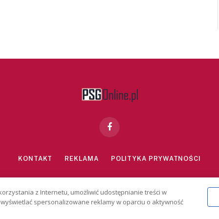
Facebook
KONTAKT
REKLAMA
POLITYKA PRYWATNOŚCI
znie dla osób powyżej 18 lat. Hazard może uzależniać. Graj odpowiedzialn
korzystania z Internetu, umożliwić udostępnianie treści w
2026 PSGonline.pl
 i wyświetlać spersonalizowane reklamy w oparciu o aktywność